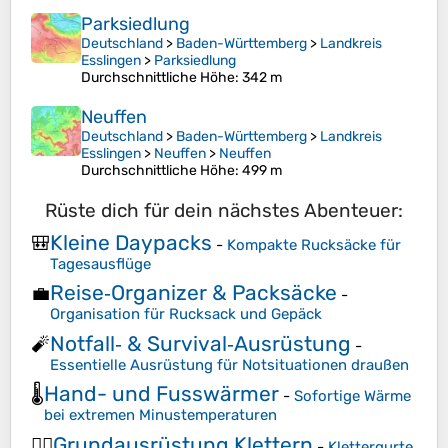
Parksiedlung
Deutschland
>
Baden-Württemberg
>
Landkreis
Esslingen
>
Parksiedlung
Durchschnittliche Höhe
: 342 m
Neuffen
Deutschland
>
Baden-Württemberg
>
Landkreis
Esslingen
>
Neuffen
>
Neuffen
Durchschnittliche Höhe
: 499 m
Rüste dich für dein nächstes Abenteuer:
Kleine Daypacks
🎒
-
Kompakte Rucksäcke für
Tagesausflüge
Reise‑Organizer & Packsäcke
💼
-
Organisation für Rucksack und Gepäck
Notfall‑ & Survival‑Ausrüstung
🧨
-
Essentielle Ausrüstung für Notsituationen draußen
Hand- und Fusswärmer
🌡️
-
Sofortige Wärme
bei extremen Minustemperaturen
Grundausrüstung Klettern
🧗‍♂️
-
Klettergurte,