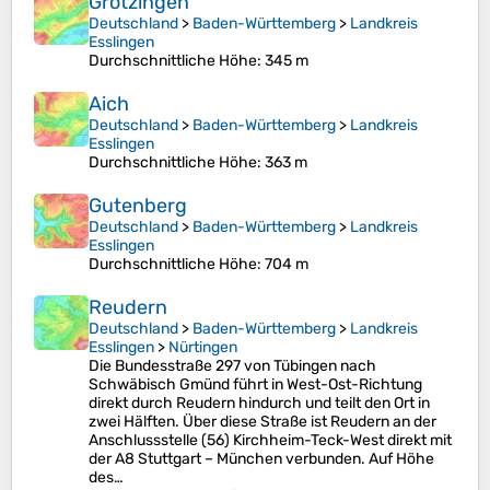
Grötzingen
Deutschland
>
Baden-Württemberg
>
Landkreis
Esslingen
Durchschnittliche Höhe
: 345 m
Aich
Deutschland
>
Baden-Württemberg
>
Landkreis
Esslingen
Durchschnittliche Höhe
: 363 m
Gutenberg
Deutschland
>
Baden-Württemberg
>
Landkreis
Esslingen
Durchschnittliche Höhe
: 704 m
Reudern
Deutschland
>
Baden-Württemberg
>
Landkreis
Esslingen
>
Nürtingen
Die Bundesstraße 297 von Tübingen nach
Schwäbisch Gmünd führt in West-Ost-Richtung
direkt durch Reudern hindurch und teilt den Ort in
zwei Hälften. Über diese Straße ist Reudern an der
Anschlussstelle (56) Kirchheim-Teck-West direkt mit
der A8 Stuttgart – München verbunden. Auf Höhe
des…