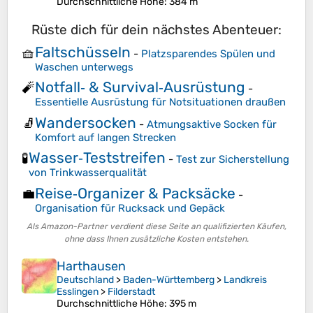
Durchschnittliche Höhe
: 384 m
Rüste dich für dein nächstes Abenteuer:
Faltschüsseln
🧺
-
Platzsparendes Spülen und
Waschen unterwegs
Notfall‑ & Survival‑Ausrüstung
🧨
-
Essentielle Ausrüstung für Notsituationen draußen
Wandersocken
🧦
-
Atmungsaktive Socken für
Komfort auf langen Strecken
Wasser‑Teststreifen
🧪
-
Test zur Sicherstellung
von Trinkwasserqualität
Reise‑Organizer & Packsäcke
💼
-
Organisation für Rucksack und Gepäck
Als Amazon-Partner verdient diese Seite an qualifizierten Käufen,
ohne dass Ihnen zusätzliche Kosten entstehen.
Harthausen
Deutschland
>
Baden-Württemberg
>
Landkreis
Esslingen
>
Filderstadt
Durchschnittliche Höhe
: 395 m