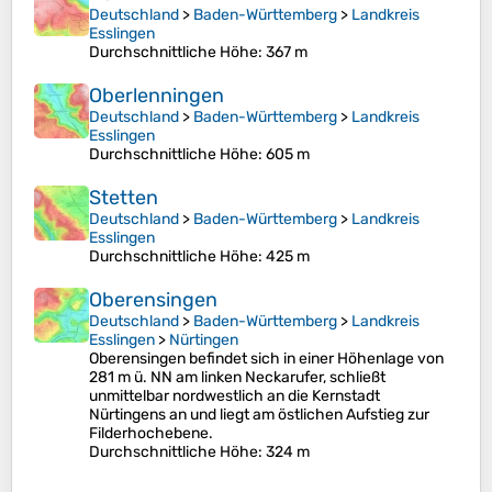
Deutschland
>
Baden-Württemberg
>
Landkreis
Esslingen
Durchschnittliche Höhe
: 367 m
Oberlenningen
Deutschland
>
Baden-Württemberg
>
Landkreis
Esslingen
Durchschnittliche Höhe
: 605 m
Stetten
Deutschland
>
Baden-Württemberg
>
Landkreis
Esslingen
Durchschnittliche Höhe
: 425 m
Oberensingen
Deutschland
>
Baden-Württemberg
>
Landkreis
Esslingen
>
Nürtingen
Oberensingen befindet sich in einer Höhenlage von
281 m ü. NN am linken Neckarufer, schließt
unmittelbar nordwestlich an die Kernstadt
Nürtingens an und liegt am östlichen Aufstieg zur
Filderhochebene.
Durchschnittliche Höhe
: 324 m