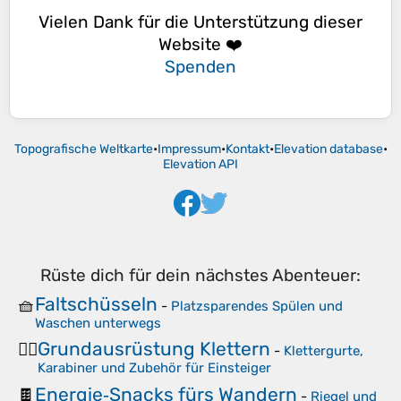
Vielen Dank für die Unterstützung dieser
Website ❤️
Spenden
Topografische Weltkarte
•
Impressum
•
Kontakt
•
Elevation database
•
Elevation API
Rüste dich für dein nächstes Abenteuer:
Faltschüsseln
🧺
-
Platzsparendes Spülen und
Waschen unterwegs
Grundausrüstung Klettern
🧗‍♂️
-
Klettergurte,
Karabiner und Zubehör für Einsteiger
Energie‑Snacks fürs Wandern
🍫
-
Riegel und