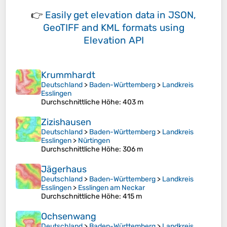
👉
Easily
get elevation data in JSON,
GeoTIFF and KML formats
using
Elevation API
Krummhardt
Deutschland
>
Baden-Württemberg
>
Landkreis
Esslingen
Durchschnittliche Höhe
: 403 m
Zizishausen
Deutschland
>
Baden-Württemberg
>
Landkreis
Esslingen
>
Nürtingen
Durchschnittliche Höhe
: 306 m
Jägerhaus
Deutschland
>
Baden-Württemberg
>
Landkreis
Esslingen
>
Esslingen am Neckar
Durchschnittliche Höhe
: 415 m
Ochsenwang
Deutschland
>
Baden-Württemberg
>
Landkreis