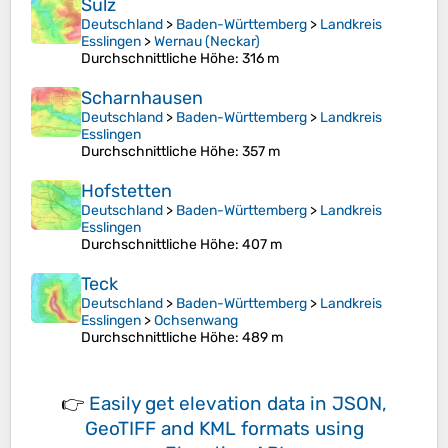
Sulz
Deutschland
>
Baden-Württemberg
>
Landkreis
Esslingen
>
Wernau (Neckar)
Durchschnittliche Höhe
: 316 m
Scharnhausen
Deutschland
>
Baden-Württemberg
>
Landkreis
Esslingen
Durchschnittliche Höhe
: 357 m
Hofstetten
Deutschland
>
Baden-Württemberg
>
Landkreis
Esslingen
Durchschnittliche Höhe
: 407 m
Teck
Deutschland
>
Baden-Württemberg
>
Landkreis
Esslingen
>
Ochsenwang
Durchschnittliche Höhe
: 489 m
👉
Easily
get elevation data in JSON,
GeoTIFF and KML formats
using