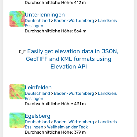
Durchschnittliche Höhe
: 412 m
Unterlenningen
Deutschland
>
Baden-Württemberg
>
Landkreis
Esslingen
Durchschnittliche Höhe
: 564 m
👉
Easily
get elevation data in JSON,
GeoTIFF and KML formats
using
Elevation API
Leinfelden
Deutschland
>
Baden-Württemberg
>
Landkreis
Esslingen
Durchschnittliche Höhe
: 431 m
Egelsberg
Deutschland
>
Baden-Württemberg
>
Landkreis
Esslingen
>
Weilheim an der Teck
Durchschnittliche Höhe
: 379 m