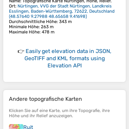
Name
: Topografische Karte
Nürtingen
, Höhe, Relief.
Ort
:
Nürtingen, VVG der Stadt Nürtingen, Landkreis
Esslingen, Baden-Württemberg, 72622, Deutschland
(
48.57640 9.27988 48.65658 9.41698
)
Durchschnittliche Höhe
: 343 m
Minimale Höhe
: 263 m
Maximale Höhe
: 478 m
👉
Easily
get elevation data in JSON,
GeoTIFF and KML formats
using
Elevation API
Andere topografische Karten
Klicken Sie auf eine
Karte
, um ihre
Topografie
, ihre
Höhe
und ihr
Relief
anzuzeigen.
Ruit