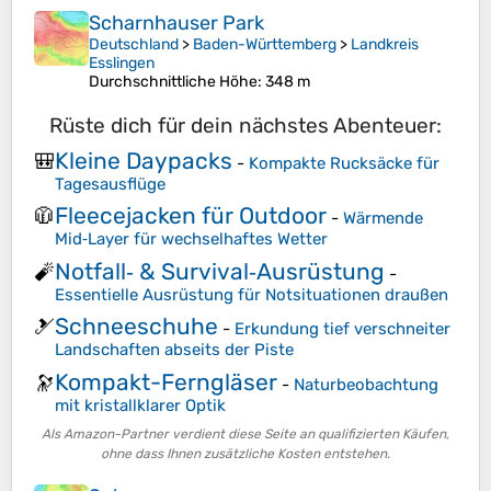
Scharnhauser Park
Deutschland
>
Baden-Württemberg
>
Landkreis
Esslingen
Durchschnittliche Höhe
: 348 m
Rüste dich für dein nächstes Abenteuer:
Kleine Daypacks
🎒
-
Kompakte Rucksäcke für
Tagesausflüge
Fleecejacken für Outdoor
🧥
-
Wärmende
Mid‑Layer für wechselhaftes Wetter
Notfall‑ & Survival‑Ausrüstung
🧨
-
Essentielle Ausrüstung für Notsituationen draußen
Schneeschuhe
🎿
-
Erkundung tief verschneiter
Landschaften abseits der Piste
Kompakt-Ferngläser
🔭
-
Naturbeobachtung
mit kristallklarer Optik
Als Amazon-Partner verdient diese Seite an qualifizierten Käufen,
ohne dass Ihnen zusätzliche Kosten entstehen.