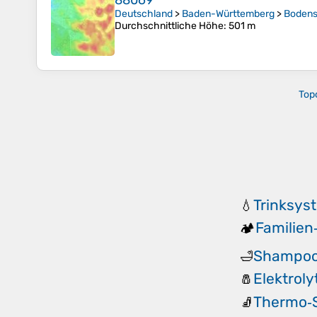
88069
Deutschland
>
Baden-Württemberg
>
Bodens
Durchschnittliche Höhe
: 501 m
Top
Trinksys
💧
Familie
🏕️
Shampoo
🛁
Elektroly
🧂
Thermo‑
🧦