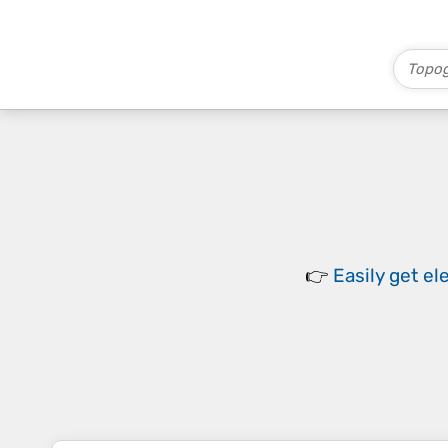
👉
Easily
get el