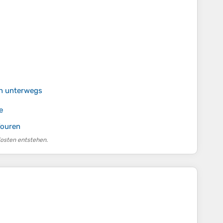
en unterwegs
e
Touren
Kosten entstehen.