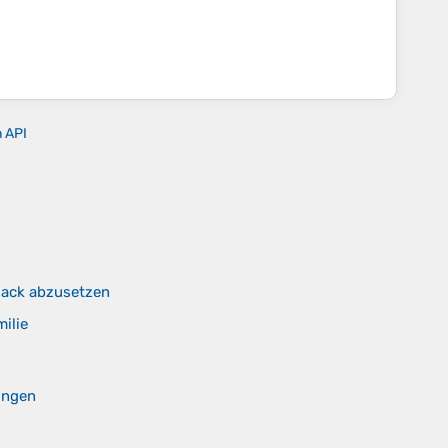
n API
sack abzusetzen
ilie
ungen