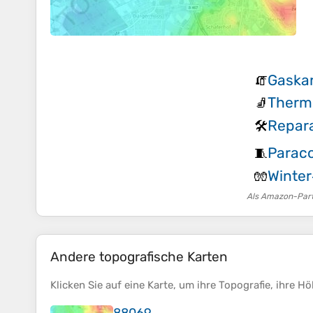
Gaska
🧯
Therm
🧦
Repara
🛠️
Parac
🧵
Winte
🧤
Als Amazon-Partn
Andere topografische Karten
Klicken Sie auf eine
Karte
, um ihre
Topografie
, ihre
Hö