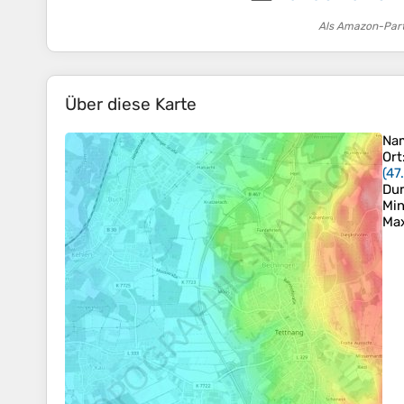
Als Amazon-Partn
Über diese Karte
Na
Ort
(
47
Dur
Min
Ma