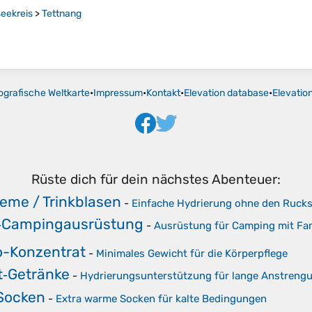
eekreis
>
Tettnang
ografische Weltkarte
•
Impressum
•
Kontakt
•
Elevation database
•
Elevatio
Rüste dich für dein nächstes Abenteuer:
teme / Trinkblasen
-
Einfache Hydrierung ohne den Ruck
n‑Campingausrüstung
-
Ausrüstung für Camping mit Fam
-Konzentrat
-
Minimales Gewicht für die Körperpflege
t‑Getränke
-
Hydrierungsunterstützung für lange Anstreng
Socken
-
Extra warme Socken für kalte Bedingungen