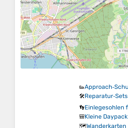
Approach‑Sch
👟
Reparatur‑Sets
🛠️
Einlegesohlen 
👣
Kleine Daypack
🎒
Wanderkarten
🗺️