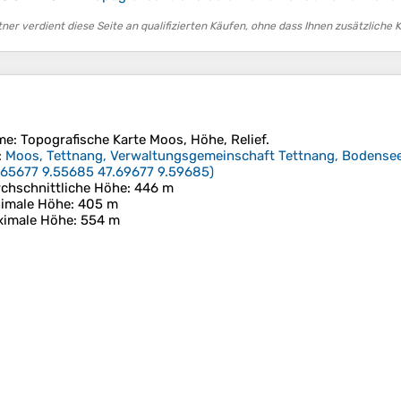
er verdient diese Seite an qualifizierten Käufen, ohne dass Ihnen zusätzliche 
me
: Topografische Karte
Moos
, Höhe, Relief.
:
Moos, Tettnang, Verwaltungsgemeinschaft Tettnang, Bodense
.65677 9.55685 47.69677 9.59685
)
chschnittliche Höhe
: 446 m
imale Höhe
: 405 m
ximale Höhe
: 554 m