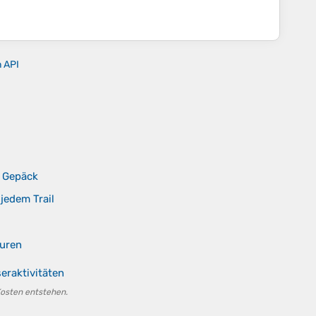
n API
d Gepäck
 jedem Trail
ouren
eraktivitäten
Kosten entstehen.