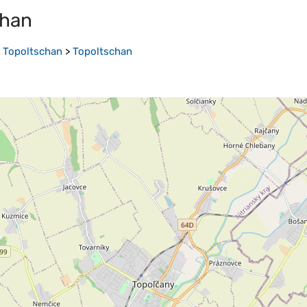
chan
k Topoltschan
>
Topoltschan