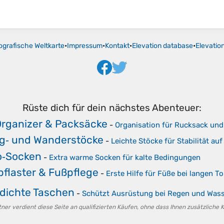
ografische Weltkarte
•
Impressum
•
Kontakt
•
Elevation database
•
Elevatio
Rüste dich für dein nächstes Abenteuer:
Organizer & Packsäcke
-
Organisation für Rucksack un
ng‑ und Wanderstöcke
-
Leichte Stöcke für Stabilität auf
‑Socken
-
Extra warme Socken für kalte Bedingungen
pflaster & Fußpflege
-
Erste Hilfe für Füße bei langen T
dichte Taschen
-
Schützt Ausrüstung bei Regen und Wass
er verdient diese Seite an qualifizierten Käufen, ohne dass Ihnen zusätzliche 