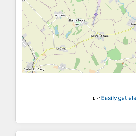
👉
Easily
get el