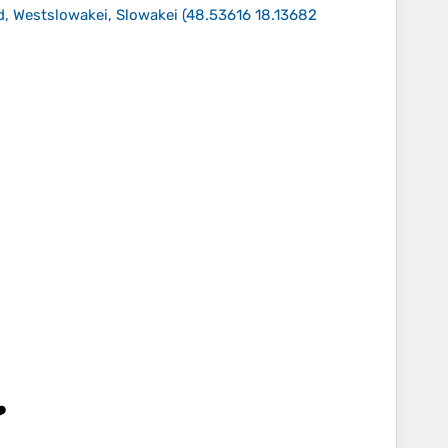
d, Westslowakei, Slowakei
(
48.53616 18.13682
️