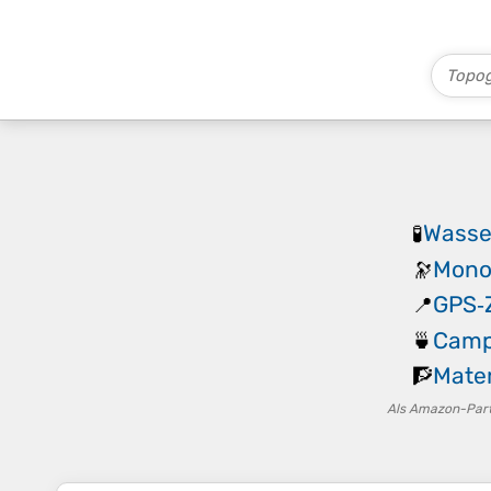
Wasser
🧪
Mono
🔭
GPS‑
📍
Camp
🍵
Mater
🧗
Als Amazon-Partn