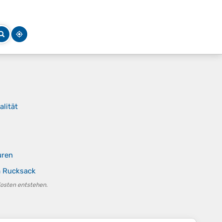
alität
uren
m Rucksack
Kosten entstehen.