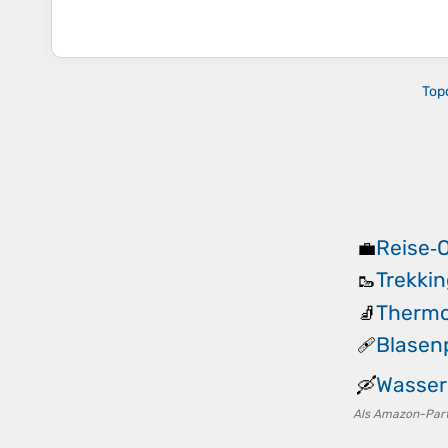
Top
Reise‑
💼
Trekki
🥾
Thermo
🧦
Blasen
🩹
Wasser
🛶
Als Amazon-Partn