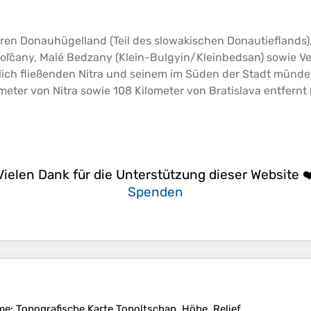
beren Donauhügelland (Teil des slowakischen Donautiefland
opoľčany, Malé Bedzany (Klein-Bulgyin/Kleinbedsan) sowie 
stlich fließenden Nitra und seinem im Süden der Stadt mün
meter von Nitra sowie 108 Kilometer von Bratislava entfernt
Vielen Dank für die Unterstützung dieser Website ❤
Spenden
me
: Topografische Karte
Topoltschan
, Höhe, Relief.