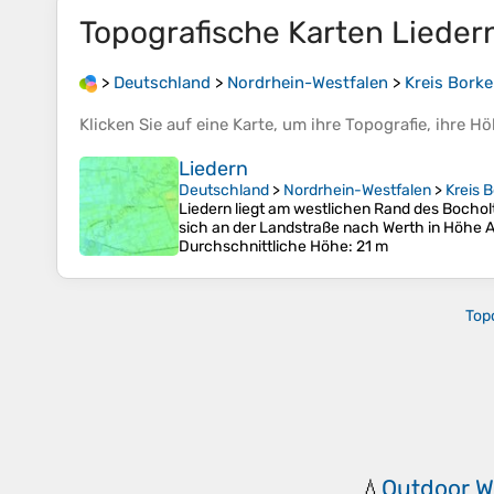
Topografische Karten
Lieder
>
Deutschland
>
Nordrhein-Westfalen
>
Kreis Bork
Klicken Sie auf eine
Karte
, um ihre
Topografie
, ihre
Hö
Liedern
Deutschland
>
Nordrhein-Westfalen
>
Kreis 
Liedern liegt am westlichen Rand des Bocholt
sich an der Landstraße nach Werth in Höhe 
Durchschnittliche Höhe
: 21 m
Top
Outdoor Wa
💧