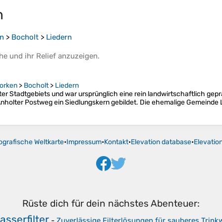
n
en
>
Bocholt
>
Liedern
he
und ihr
Relief
anzuzeigen.
Borken
>
Bocholt
>
Liedern
er Stadtgebiets und war ursprünglich eine rein landwirtschaftlich gep
Anholter Postweg ein Siedlungskern gebildet. Die ehemalige Gemeinde 
ografische Weltkarte
•
Impressum
•
Kontakt
•
Elevation database
•
Elevatio
Rüste dich für dein nächstes Abenteuer:
sserfilter
-
Zuverlässige Filterlösungen für sauberes Trin