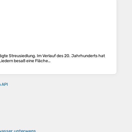
rägte Streusiedlung. Im Verlauf des 20. Jahrhunderts hat
Liedern besaß eine Fläche…
n API
kwasser unterwegs