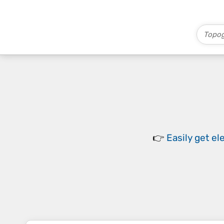
👉
Easily
get el