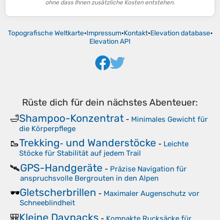
ohne dass Ihnen zusätzliche Kosten entstehen.
Topografische Weltkarte
•
Impressum
•
Kontakt
•
Elevation database
•
Elevation API
Rüste dich für dein nächstes Abenteuer:
Shampoo-Konzentrat
🛁
-
Minimales Gewicht für
die Körperpflege
Trekking‑ und Wanderstöcke
🥾
-
Leichte
Stöcke für Stabilität auf jedem Trail
GPS-Handgeräte
🛰️
-
Präzise Navigation für
anspruchsvolle Bergrouten in den Alpen
Gletscherbrillen
🕶️
-
Maximaler Augenschutz vor
Schneeblindheit
Kleine Daypacks
🎒
-
Kompakte Rucksäcke für