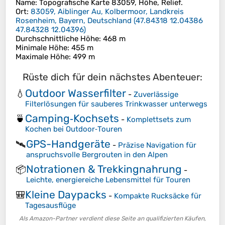
Name
: Topografische Karte
83059
, Höhe, Relief.
Ort
:
83059, Aiblinger Au, Kolbermoor, Landkreis
Rosenheim, Bayern, Deutschland
(
47.84318 12.04386
47.84328 12.04396
)
Durchschnittliche Höhe
: 468 m
Minimale Höhe
: 455 m
Maximale Höhe
: 499 m
Rüste dich für dein nächstes Abenteuer:
Outdoor Wasserfilter
💧
-
Zuverlässige
Filterlösungen für sauberes Trinkwasser unterwegs
Camping‑Kochsets
🍵
-
Komplettsets zum
Kochen bei Outdoor‑Touren
GPS-Handgeräte
🛰️
-
Präzise Navigation für
anspruchsvolle Bergrouten in den Alpen
Notrationen & Trekkingnahrung
📦
-
Leichte, energiereiche Lebensmittel für Touren
Kleine Daypacks
🎒
-
Kompakte Rucksäcke für
Tagesausflüge
Als Amazon-Partner verdient diese Seite an qualifizierten Käufen,