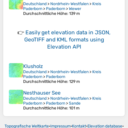
Deutschland
>
Nordrhein-Westfalen
>
Kreis
Paderborn
>
Paderborn
>
Wewer
Durchschnittliche Höhe
: 139 m
👉
Easily
get elevation data in JSON,
GeoTIFF and KML formats
using
Elevation API
Klusholz
Deutschland
>
Nordrhein-Westfalen
>
Kreis
Paderborn
>
Paderborn
Durchschnittliche Höhe
: 129 m
Nesthauser See
Deutschland
>
Nordrhein-Westfalen
>
Kreis
Paderborn
>
Paderborn
>
Sande
Durchschnittliche Höhe
: 101 m
Topografische Weltkarte
•
Impressum
•
Kontakt
•
Elevation database
•