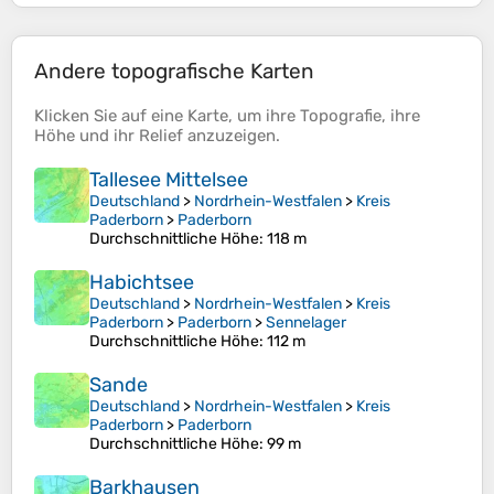
Andere topografische Karten
Klicken Sie auf eine
Karte
, um ihre
Topografie
, ihre
Höhe
und ihr
Relief
anzuzeigen.
Tallesee Mittelsee
Deutschland
>
Nordrhein-Westfalen
>
Kreis
Paderborn
>
Paderborn
Durchschnittliche Höhe
: 118 m
Habichtsee
Deutschland
>
Nordrhein-Westfalen
>
Kreis
Paderborn
>
Paderborn
>
Sennelager
Durchschnittliche Höhe
: 112 m
Sande
Deutschland
>
Nordrhein-Westfalen
>
Kreis
Paderborn
>
Paderborn
Durchschnittliche Höhe
: 99 m
Barkhausen