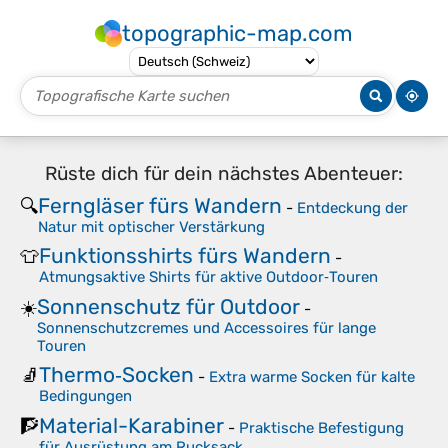
topographic-map.com
Rüste dich für dein nächstes Abenteuer:
Ferngläser fürs Wandern
🔍
-
Entdeckung der
Natur mit optischer Verstärkung
Funktionsshirts fürs Wandern
👕
-
Atmungsaktive Shirts für aktive Outdoor‑Touren
Sonnenschutz für Outdoor
☀️
-
Sonnenschutzcremes und Accessoires für lange
Touren
Thermo‑Socken
🧦
-
Extra warme Socken für kalte
Bedingungen
Material-Karabiner
🧗
-
Praktische Befestigung
für Ausrüstung am Rucksack