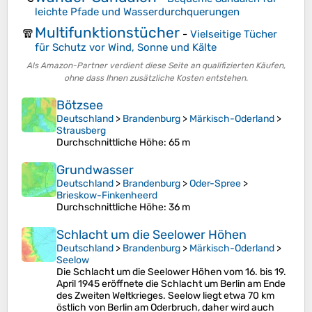
leichte Pfade und Wasserdurchquerungen
Multifunktionstücher
🧣
-
Vielseitige Tücher
für Schutz vor Wind, Sonne und Kälte
Als Amazon-Partner verdient diese Seite an qualifizierten Käufen,
ohne dass Ihnen zusätzliche Kosten entstehen.
Bötzsee
Deutschland
>
Brandenburg
>
Märkisch-Oderland
>
Strausberg
Durchschnittliche Höhe
: 65 m
Grundwasser
Deutschland
>
Brandenburg
>
Oder-Spree
>
Brieskow-Finkenheerd
Durchschnittliche Höhe
: 36 m
Schlacht um die Seelower Höhen
Deutschland
>
Brandenburg
>
Märkisch-Oderland
>
Seelow
Die Schlacht um die Seelower Höhen vom 16. bis 19.
April 1945 eröffnete die Schlacht um Berlin am Ende
des Zweiten Weltkrieges. Seelow liegt etwa 70 km
östlich von Berlin am Oderbruch, daher wird auch