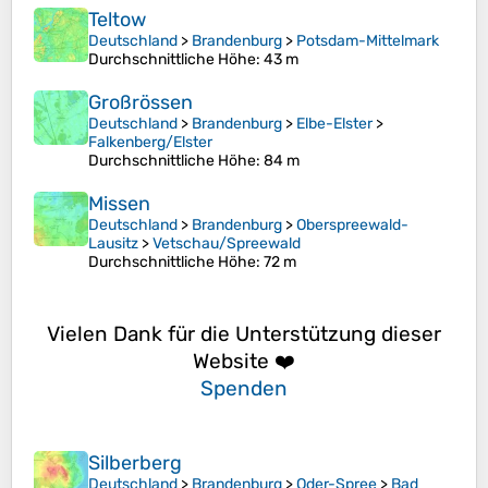
Teltow
Deutschland
>
Brandenburg
>
Potsdam-Mittelmark
Durchschnittliche Höhe
: 43 m
Großrössen
Deutschland
>
Brandenburg
>
Elbe-Elster
>
Falkenberg/Elster
Durchschnittliche Höhe
: 84 m
Missen
Deutschland
>
Brandenburg
>
Oberspreewald-
Lausitz
>
Vetschau/Spreewald
Durchschnittliche Höhe
: 72 m
Vielen Dank für die Unterstützung dieser
Website ❤️
Spenden
Silberberg
Deutschland
>
Brandenburg
>
Oder-Spree
>
Bad