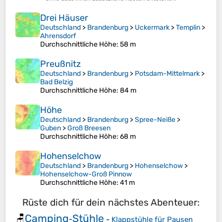
Drei Häuser
Deutschland
>
Brandenburg
>
Uckermark
>
Templin
>
Ahrensdorf
Durchschnittliche Höhe
: 58 m
Preußnitz
Deutschland
>
Brandenburg
>
Potsdam-Mittelmark
>
Bad Belzig
Durchschnittliche Höhe
: 84 m
Höhe
Deutschland
>
Brandenburg
>
Spree-Neiße
>
Guben
>
Groß Breesen
Durchschnittliche Höhe
: 68 m
Hohenselchow
Deutschland
>
Brandenburg
>
Hohenselchow
>
Hohenselchow-Groß Pinnow
Durchschnittliche Höhe
: 41 m
Rüste dich für dein nächstes Abenteuer:
Camping‑Stühle
🪑
-
Klappstühle für Pausen