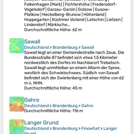
Falkenhagen (Mark) | Fichtenhöhe | Fredersdorf-
Vogelsdorf | Garzau-Garzin | Golzow | Gusow-
Platkow | Heckelberg-Brunow | Höhenland |
Hoppegarten | Küstriner Vorland | Letschin | Lietzen |
Lindendorf | Märkische…
Durchschnittliche Höhe
: 62 m
Sawall
Deutschland
>
Brandenburg
>
Sawall
Sawall liegt an einer Gemeindestraße nach Zaue. Die
Bundesstraße 87 befindet sich etwa 1,5 Kilometer
nordwestlich des Dorfes im Nachbarort Trebatsch.
Sawall liegt unmittelbar an einem Altarm der Spree,
westlich des Schwielochsees. Südlich von Sawall
befindet sich der Swietenberg mit einer Höhe von 62
m ü. NHN.
Durchschnittliche Höhe
: 45 m
Gahro
Deutschland
>
Brandenburg
>
Gahro
Durchschnittliche Höhe
: 116 m
Langer Grund
Deutschland
>
Brandenburg
>
Finowfurt
>
Langer
Grund