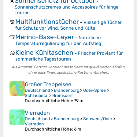
Sonnenschutz für Outdoor
☀️
-
Sonnenschutzcremes und Accessoires für lange
Touren
Multifunktionstücher
🧣
-
Vielseitige Tücher
für Schutz vor Wind, Sonne und Kälte
Merino-Base-Layer
👕
-
Natürliche
Temperaturregulierung für den Aufstieg
Kleine Kühltaschen
🧊
-
Frischer Proviant für
sommerliche Tagestouren
Als Amazon-Partner verdient diese Seite an qualifizierten Käufen,
ohne dass Ihnen zusätzliche Kosten entstehen.
Großer Treppelsee
Deutschland
>
Brandenburg
>
Oder-Spree
>
Schlaubetal
>
Bremsdorf
Durchschnittliche Höhe
: 79 m
Vierraden
Deutschland
>
Brandenburg
>
Schwedt/Oder
>
Vierraden
Durchschnittliche Höhe
: 6 m