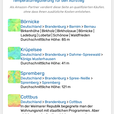
Temperaturregulierung für den Aufstieg
Als Amazon-Partner verdient diese Seite an qualifizierten Käufen,
ohne dass Ihnen zusätzliche Kosten entstehen.
Börnicke
Deutschland
>
Brandenburg
>
Barnim
>
Bernau
Birkenhöhe | Birkholz | Birkholzaue | Börnicke |
Ladeburg | Lobetal | Schönow | Waldfrieden
Durchschnittliche Höhe
: 85 m
Krüpelsee
Deutschland
>
Brandenburg
>
Dahme-Spreewald
>
Königs Wusterhausen
Durchschnittliche Höhe
: 41 m
Spremberg
Deutschland
>
Brandenburg
>
Spree-Neiße
>
Spremberg
>
Spremberg
Durchschnittliche Höhe
: 121 m
Cottbus
Deutschland
>
Brandenburg
>
Cottbus
In der Weimarer Republik begegnete man der
Wohnungsnot mit staatlichen Programmen. Aber