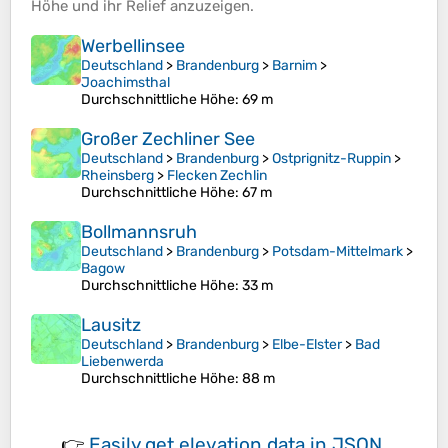
Höhe
und ihr
Relief
anzuzeigen.
Werbellinsee
Deutschland
>
Brandenburg
>
Barnim
>
Joachimsthal
Durchschnittliche Höhe
: 69 m
Großer Zechliner See
Deutschland
>
Brandenburg
>
Ostprignitz-Ruppin
>
Rheinsberg
>
Flecken Zechlin
Durchschnittliche Höhe
: 67 m
Bollmannsruh
Deutschland
>
Brandenburg
>
Potsdam-Mittelmark
>
Bagow
Durchschnittliche Höhe
: 33 m
Lausitz
Deutschland
>
Brandenburg
>
Elbe-Elster
>
Bad
Liebenwerda
Durchschnittliche Höhe
: 88 m
👉
Easily
get elevation data in JSON,