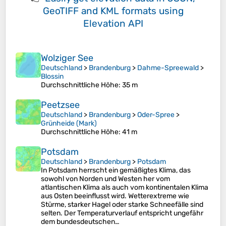
GeoTIFF and KML formats
using
Elevation API
Wolziger See
Deutschland
>
Brandenburg
>
Dahme-Spreewald
>
Blossin
Durchschnittliche Höhe
: 35 m
Peetzsee
Deutschland
>
Brandenburg
>
Oder-Spree
>
Grünheide (Mark)
Durchschnittliche Höhe
: 41 m
Potsdam
Deutschland
>
Brandenburg
>
Potsdam
In Potsdam herrscht ein gemäßigtes Klima, das
sowohl von Norden und Westen her vom
atlantischen Klima als auch vom kontinentalen Klima
aus Osten beeinflusst wird. Wetterextreme wie
Stürme, starker Hagel oder starke Schneefälle sind
selten. Der Temperaturverlauf entspricht ungefähr
dem bundesdeutschen…