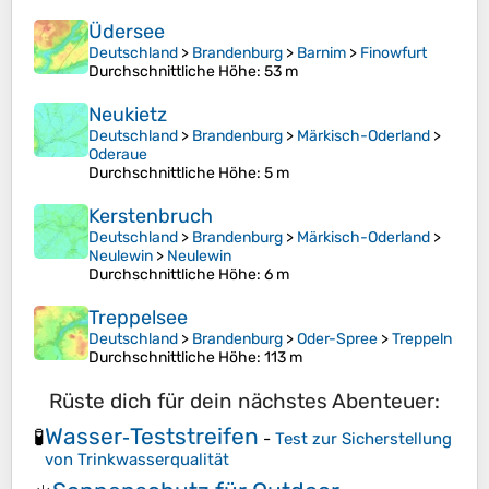
Üdersee
Deutschland
>
Brandenburg
>
Barnim
>
Finowfurt
Durchschnittliche Höhe
: 53 m
Neukietz
Deutschland
>
Brandenburg
>
Märkisch-Oderland
>
Oderaue
Durchschnittliche Höhe
: 5 m
Kerstenbruch
Deutschland
>
Brandenburg
>
Märkisch-Oderland
>
Neulewin
>
Neulewin
Durchschnittliche Höhe
: 6 m
Treppelsee
Deutschland
>
Brandenburg
>
Oder-Spree
>
Treppeln
Durchschnittliche Höhe
: 113 m
Rüste dich für dein nächstes Abenteuer:
Wasser‑Teststreifen
🧪
-
Test zur Sicherstellung
von Trinkwasserqualität