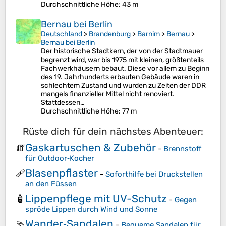
Durchschnittliche Höhe
: 43 m
Bernau bei Berlin
Deutschland
>
Brandenburg
>
Barnim
>
Bernau
>
Bernau bei Berlin
Der historische Stadtkern, der von der Stadtmauer
begrenzt wird, war bis 1975 mit kleinen, größtenteils
Fachwerkhäusern bebaut. Diese vor allem zu Beginn
des 19. Jahrhunderts erbauten Gebäude waren in
schlechtem Zustand und wurden zu Zeiten der DDR
mangels finanzieller Mittel nicht renoviert.
Stattdessen…
Durchschnittliche Höhe
: 77 m
Rüste dich für dein nächstes Abenteuer:
Gaskartuschen & Zubehör
🧯
-
Brennstoff
für Outdoor‑Kocher
Blasenpflaster
🩹
-
Soforthilfe bei Druckstellen
an den Füssen
Lippenpflege mit UV-Schutz
🧴
-
Gegen
spröde Lippen durch Wind und Sonne
Wander‑Sandalen
🩴
-
Bequeme Sandalen für