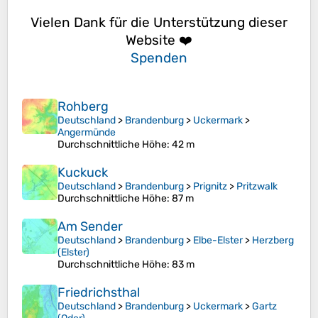
Vielen Dank für die Unterstützung dieser
Website ❤️
Spenden
Rohberg
Deutschland
>
Brandenburg
>
Uckermark
>
Angermünde
Durchschnittliche Höhe
: 42 m
Kuckuck
Deutschland
>
Brandenburg
>
Prignitz
>
Pritzwalk
Durchschnittliche Höhe
: 87 m
Am Sender
Deutschland
>
Brandenburg
>
Elbe-Elster
>
Herzberg
(Elster)
Durchschnittliche Höhe
: 83 m
Friedrichsthal
Deutschland
>
Brandenburg
>
Uckermark
>
Gartz