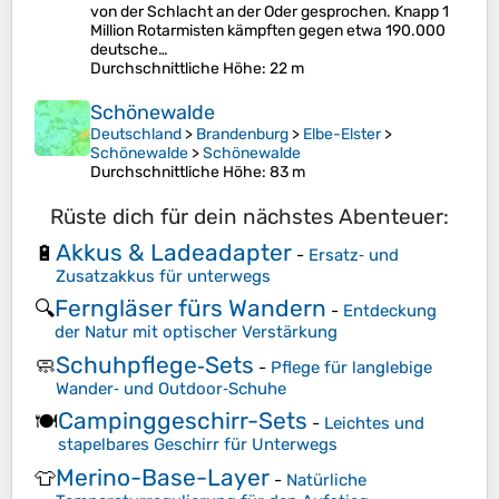
von der Schlacht an der Oder gesprochen. Knapp 1
Million Rotarmisten kämpften gegen etwa 190.000
deutsche…
Durchschnittliche Höhe
: 22 m
Schönewalde
Deutschland
>
Brandenburg
>
Elbe-Elster
>
Schönewalde
>
Schönewalde
Durchschnittliche Höhe
: 83 m
Rüste dich für dein nächstes Abenteuer:
Akkus & Ladeadapter
🔋
-
Ersatz‑ und
Zusatzakkus für unterwegs
Ferngläser fürs Wandern
🔍
-
Entdeckung
der Natur mit optischer Verstärkung
Schuhpflege‑Sets
🧼
-
Pflege für langlebige
Wander‑ und Outdoor‑Schuhe
Campinggeschirr-Sets
🍽️
-
Leichtes und
stapelbares Geschirr für Unterwegs
Merino-Base-Layer
👕
-
Natürliche