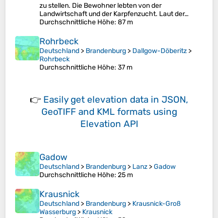
zu stellen. Die Bewohner lebten von der
Landwirtschaft und der Karpfenzucht. Laut der…
Durchschnittliche Höhe
: 87 m
Rohrbeck
Deutschland
>
Brandenburg
>
Dallgow-Döberitz
>
Rohrbeck
Durchschnittliche Höhe
: 37 m
👉
Easily
get elevation data in JSON,
GeoTIFF and KML formats
using
Elevation API
Gadow
Deutschland
>
Brandenburg
>
Lanz
>
Gadow
Durchschnittliche Höhe
: 25 m
Krausnick
Deutschland
>
Brandenburg
>
Krausnick-Groß
Wasserburg
>
Krausnick