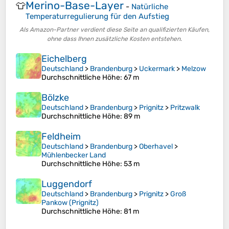
Merino-Base-Layer
👕
-
Natürliche
Temperaturregulierung für den Aufstieg
Als Amazon-Partner verdient diese Seite an qualifizierten Käufen,
ohne dass Ihnen zusätzliche Kosten entstehen.
Eichelberg
Deutschland
>
Brandenburg
>
Uckermark
>
Melzow
Durchschnittliche Höhe
: 67 m
Bölzke
Deutschland
>
Brandenburg
>
Prignitz
>
Pritzwalk
Durchschnittliche Höhe
: 89 m
Feldheim
Deutschland
>
Brandenburg
>
Oberhavel
>
Mühlenbecker Land
Durchschnittliche Höhe
: 53 m
Luggendorf
Deutschland
>
Brandenburg
>
Prignitz
>
Groß
Pankow (Prignitz)
Durchschnittliche Höhe
: 81 m