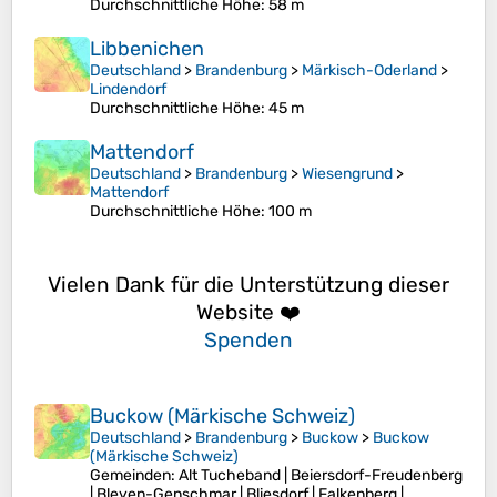
Durchschnittliche Höhe
: 58 m
Libbenichen
Deutschland
>
Brandenburg
>
Märkisch-Oderland
>
Lindendorf
Durchschnittliche Höhe
: 45 m
Mattendorf
Deutschland
>
Brandenburg
>
Wiesengrund
>
Mattendorf
Durchschnittliche Höhe
: 100 m
Vielen Dank für die Unterstützung dieser
Website ❤️
Spenden
Buckow (Märkische Schweiz)
Deutschland
>
Brandenburg
>
Buckow
>
Buckow
(Märkische Schweiz)
Gemeinden: Alt Tucheband | Beiersdorf-Freudenberg
| Bleyen-Genschmar | Bliesdorf | Falkenberg |