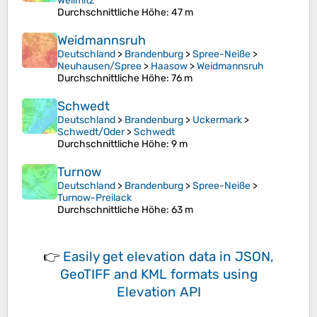
Wellmitz
Durchschnittliche Höhe
: 47 m
Weidmannsruh
Deutschland
>
Brandenburg
>
Spree-Neiße
>
Neuhausen/Spree
>
Haasow
>
Weidmannsruh
Durchschnittliche Höhe
: 76 m
Schwedt
Deutschland
>
Brandenburg
>
Uckermark
>
Schwedt/Oder
>
Schwedt
Durchschnittliche Höhe
: 9 m
Turnow
Deutschland
>
Brandenburg
>
Spree-Neiße
>
Turnow-Preilack
Durchschnittliche Höhe
: 63 m
👉
Easily
get elevation data in JSON,
GeoTIFF and KML formats
using
Elevation API