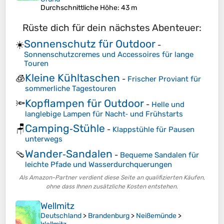
Durchschnittliche Höhe
: 43 m
Rüste dich für dein nächstes Abenteuer:
Sonnenschutz für Outdoor
☀️
-
Sonnenschutzcremes und Accessoires für lange
Touren
Kleine Kühltaschen
🧊
-
Frischer Proviant für
sommerliche Tagestouren
Kopflampen für Outdoor
🔦
-
Helle und
langlebige Lampen für Nacht‑ und Frühstarts
Camping‑Stühle
🪑
-
Klappstühle für Pausen
unterwegs
Wander‑Sandalen
🩴
-
Bequeme Sandalen für
leichte Pfade und Wasserdurchquerungen
Als Amazon-Partner verdient diese Seite an qualifizierten Käufen,
ohne dass Ihnen zusätzliche Kosten entstehen.
Wellmitz
Deutschland
>
Brandenburg
>
Neißemünde
>