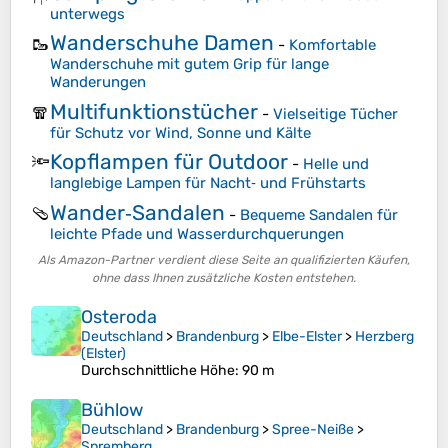
unterwegs
Wanderschuhe Damen
🥾
-
Komfortable
Wanderschuhe mit gutem Grip für lange
Wanderungen
Multifunktionstücher
🧣
-
Vielseitige Tücher
für Schutz vor Wind, Sonne und Kälte
Kopflampen für Outdoor
🔦
-
Helle und
langlebige Lampen für Nacht‑ und Frühstarts
Wander‑Sandalen
🩴
-
Bequeme Sandalen für
leichte Pfade und Wasserdurchquerungen
Als Amazon-Partner verdient diese Seite an qualifizierten Käufen,
ohne dass Ihnen zusätzliche Kosten entstehen.
Osteroda
Deutschland
>
Brandenburg
>
Elbe-Elster
>
Herzberg
(Elster)
Durchschnittliche Höhe
: 90 m
Bühlow
Deutschland
>
Brandenburg
>
Spree-Neiße
>
Spremberg