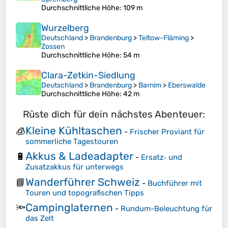
Durchschnittliche Höhe
: 109 m
Wurzelberg
Deutschland
>
Brandenburg
>
Teltow-Fläming
>
Zossen
Durchschnittliche Höhe
: 54 m
Clara-Zetkin-Siedlung
Deutschland
>
Brandenburg
>
Barnim
>
Eberswalde
Durchschnittliche Höhe
: 42 m
Rüste dich für dein nächstes Abenteuer:
Kleine Kühltaschen
🧊
-
Frischer Proviant für
sommerliche Tagestouren
Akkus & Ladeadapter
🔋
-
Ersatz‑ und
Zusatzakkus für unterwegs
Wanderführer Schweiz
📘
-
Buchführer mit
Touren und topografischen Tipps
Campinglaternen
🔦
-
Rundum-Beleuchtung für
das Zelt