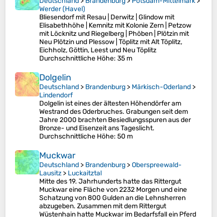
Deutschland
>
Brandenburg
>
Potsdam-Mittelmark
>
Werder (Havel)
Bliesendorf mit Resau | Derwitz | Glindow mit
Elisabethhöhe | Kemnitz mit Kolonie Zern | Petzow
mit Löcknitz und Riegelberg | Phöben | Plötzin mit
Neu Plötzin und Plessow | Töplitz mit Alt Töplitz,
Eichholz, Göttin, Leest und Neu Töplitz
Durchschnittliche Höhe
: 35 m
Dolgelin
Deutschland
>
Brandenburg
>
Märkisch-Oderland
>
Lindendorf
Dolgelin ist eines der ältesten Höhendörfer am
Westrand des Oderbruches. Grabungen seit dem
Jahre 2000 brachten Besiedlungsspuren aus der
Bronze- und Eisenzeit ans Tageslicht.
Durchschnittliche Höhe
: 50 m
Muckwar
Deutschland
>
Brandenburg
>
Oberspreewald-
Lausitz
>
Luckaitztal
Mitte des 19. Jahrhunderts hatte das Rittergut
Muckwar eine Fläche von 2232 Morgen und eine
Schatzung von 800 Gulden an die Lehnsherren
abzugeben. Zusammen mit dem Rittergut
Wüstenhain hatte Muckwar im Bedarfsfall ein Pferd