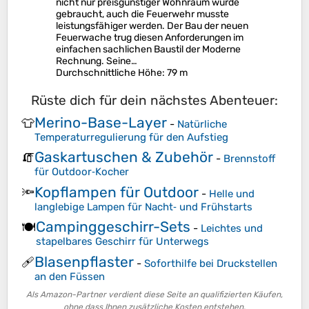
nicht nur preisgünstiger Wohnraum wurde
gebraucht, auch die Feuerwehr musste
leistungsfähiger werden. Der Bau der neuen
Feuerwache trug diesen Anforderungen im
einfachen sachlichen Baustil der Moderne
Rechnung. Seine…
Durchschnittliche Höhe
: 79 m
Rüste dich für dein nächstes Abenteuer:
Merino-Base-Layer
👕
-
Natürliche
Temperaturregulierung für den Aufstieg
Gaskartuschen & Zubehör
🧯
-
Brennstoff
für Outdoor‑Kocher
Kopflampen für Outdoor
🔦
-
Helle und
langlebige Lampen für Nacht‑ und Frühstarts
Campinggeschirr-Sets
🍽️
-
Leichtes und
stapelbares Geschirr für Unterwegs
Blasenpflaster
🩹
-
Soforthilfe bei Druckstellen
an den Füssen
Als Amazon-Partner verdient diese Seite an qualifizierten Käufen,
ohne dass Ihnen zusätzliche Kosten entstehen.