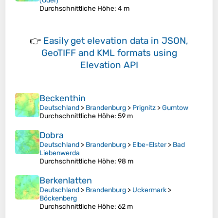
(Oder)
Durchschnittliche Höhe
: 4 m
👉
Easily
get elevation data in JSON,
GeoTIFF and KML formats
using
Elevation API
Beckenthin
Deutschland
>
Brandenburg
>
Prignitz
>
Gumtow
Durchschnittliche Höhe
: 59 m
Dobra
Deutschland
>
Brandenburg
>
Elbe-Elster
>
Bad
Liebenwerda
Durchschnittliche Höhe
: 98 m
Berkenlatten
Deutschland
>
Brandenburg
>
Uckermark
>
Böckenberg
Durchschnittliche Höhe
: 62 m