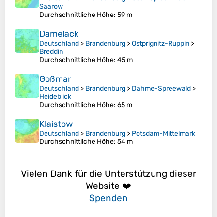
Saarow
Durchschnittliche Höhe
: 59 m
Damelack
Deutschland
>
Brandenburg
>
Ostprignitz-Ruppin
>
Breddin
Durchschnittliche Höhe
: 45 m
Goßmar
Deutschland
>
Brandenburg
>
Dahme-Spreewald
>
Heideblick
Durchschnittliche Höhe
: 65 m
Klaistow
Deutschland
>
Brandenburg
>
Potsdam-Mittelmark
Durchschnittliche Höhe
: 54 m
Vielen Dank für die Unterstützung dieser
Website ❤️
Spenden