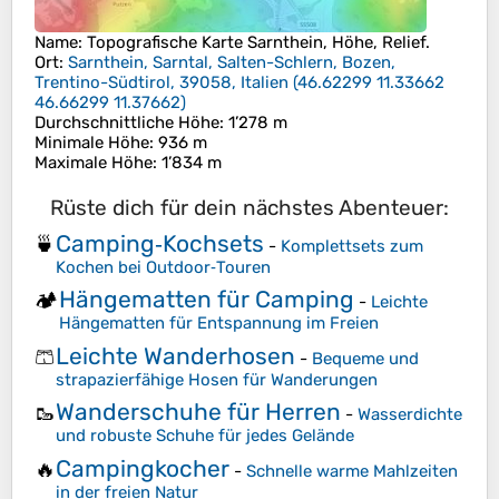
Name
: Topografische Karte
Sarnthein
, Höhe, Relief.
Ort
:
Sarnthein, Sarntal, Salten-Schlern, Bozen,
Trentino-Südtirol, 39058, Italien
(
46.62299 11.33662
46.66299 11.37662
)
Durchschnittliche Höhe
: 1’278 m
Minimale Höhe
: 936 m
Maximale Höhe
: 1’834 m
Rüste dich für dein nächstes Abenteuer:
Camping‑Kochsets
🍵
-
Komplettsets zum
Kochen bei Outdoor‑Touren
Hängematten für Camping
🏕️
-
Leichte
Hängematten für Entspannung im Freien
Leichte Wanderhosen
🩳
-
Bequeme und
strapazierfähige Hosen für Wanderungen
Wanderschuhe für Herren
🥾
-
Wasserdichte
und robuste Schuhe für jedes Gelände
Campingkocher
🔥
-
Schnelle warme Mahlzeiten
in der freien Natur