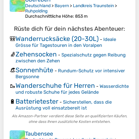
Deutschland
>
Bayern
>
Landkreis Traunstein
>
Ruhpolding
Durchschnittliche Höhe
: 853 m
Rüste dich für dein nächstes Abenteuer:
Wanderrucksäcke (20-30L)
🎒
-
Ideale
Grösse für Tagestouren in den Voralpen
Zehensocken
🧦
-
Spezialschutz gegen Reibung
zwischen den Zehen
Sonnenhüte
👒
-
Rundum-Schutz vor intensiver
Bergsonne
Wanderschuhe für Herren
🥾
-
Wasserdichte
und robuste Schuhe für jedes Gelände
Batterietester
🔋
-
Sicherstellen, dass die
Ausrüstung voll einsatzbereit ist
Als Amazon-Partner verdient diese Seite an qualifizierten Käufen,
ohne dass Ihnen zusätzliche Kosten entstehen.
Taubensee