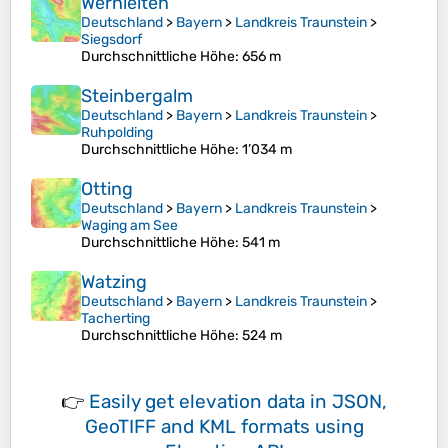
Wernleiten
Deutschland
>
Bayern
>
Landkreis Traunstein
>
Siegsdorf
Durchschnittliche Höhe
: 656 m
Steinbergalm
Deutschland
>
Bayern
>
Landkreis Traunstein
>
Ruhpolding
Durchschnittliche Höhe
: 1’034 m
Otting
Deutschland
>
Bayern
>
Landkreis Traunstein
>
Waging am See
Durchschnittliche Höhe
: 541 m
Watzing
Deutschland
>
Bayern
>
Landkreis Traunstein
>
Tacherting
Durchschnittliche Höhe
: 524 m
👉
Easily
get elevation data in JSON,
GeoTIFF and KML formats
using