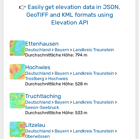
👉
Easily
get elevation data in JSON,
GeoTIFF and KML formats
using
Elevation API
Ettenhausen
Deutschland
>
Bayern
>
Landkreis Traunstein
Durchschnittliche Höhe
: 794 m
Hochwies
Deutschland
>
Bayern
>
Landkreis Traunstein
>
Trostberg
>
Hochwies
Durchschnittliche Höhe
: 528 m
Truchtlaching
Deutschland
>
Bayern
>
Landkreis Traunstein
>
Seeon-Seebruck
Durchschnittliche Höhe
: 533 m
Litzelau
Deutschland
>
Bayern
>
Landkreis Traunstein
>
Oberwössen