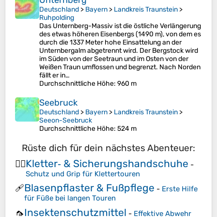
Unternberg
Deutschland
>
Bayern
>
Landkreis Traunstein
>
Ruhpolding
Das Unternberg-Massiv ist die östliche Verlängerung
des etwas höheren Eisenbergs (1490 m), von dem es
durch die 1337 Meter hohe Einsattelung an der
Unternbergalm abgetrennt wird. Der Bergstock wird
im Süden von der Seetraun und im Osten von der
Weißen Traun umflossen und begrenzt. Nach Norden
fällt er in…
Durchschnittliche Höhe
: 960 m
Seebruck
Deutschland
>
Bayern
>
Landkreis Traunstein
>
Seeon-Seebruck
Durchschnittliche Höhe
: 524 m
Rüste dich für dein nächstes Abenteuer:
Kletter‑ & Sicherungshandschuhe
🧗‍♀️
-
Schutz und Grip für Klettertouren
Blasenpflaster & Fußpflege
🩹
-
Erste Hilfe
für Füße bei langen Touren
Insektenschutzmittel
🦟
-
Effektive Abwehr