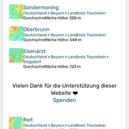
Sondermoning
Deutschland
>
Bayern
>
Landkreis Traunstein
Durchschnittliche Höhe
: 555 m
Oberbrunn
Deutschland
>
Bayern
>
Landkreis Traunstein
Durchschnittliche Höhe
: 548 m
Eisenärzt
Deutschland
>
Bayern
>
Landkreis Traunstein
>
Siegsdorf
Durchschnittliche Höhe
: 723 m
Vielen Dank für die Unterstützung dieser
Website ❤️
Spenden
Reit
Deutschland
>
Bayern
>
Landkreis Traunstein