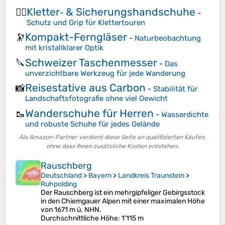
Kletter‑ & Sicherungshandschuhe
🧗‍♀️
-
Schutz und Grip für Klettertouren
Kompakt-Ferngläser
🔭
-
Naturbeobachtung
mit kristallklarer Optik
Schweizer Taschenmesser
🔪
-
Das
unverzichtbare Werkzeug für jede Wanderung
Reisestative aus Carbon
📸
-
Stabilität für
Landschaftsfotografie ohne viel Gewicht
Wanderschuhe für Herren
🥾
-
Wasserdichte
und robuste Schuhe für jedes Gelände
Als Amazon-Partner verdient diese Seite an qualifizierten Käufen,
ohne dass Ihnen zusätzliche Kosten entstehen.
Rauschberg
Deutschland
>
Bayern
>
Landkreis Traunstein
>
Ruhpolding
Der Rauschberg ist ein mehrgipfeliger Gebirgsstock
in den Chiemgauer Alpen mit einer maximalen Höhe
von 1671 m ü. NHN.
Durchschnittliche Höhe
: 1’115 m