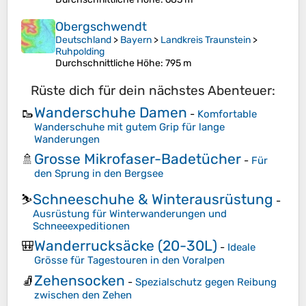
Obergschwendt
Deutschland
>
Bayern
>
Landkreis Traunstein
>
Ruhpolding
Durchschnittliche Höhe
: 795 m
Rüste dich für dein nächstes Abenteuer:
Wanderschuhe Damen
🥾
-
Komfortable
Wanderschuhe mit gutem Grip für lange
Wanderungen
Grosse Mikrofaser-Badetücher
🚿
-
Für
den Sprung in den Bergsee
Schneeschuhe & Winterausrüstung
⛷️
-
Ausrüstung für Winterwanderungen und
Schneeexpeditionen
Wanderrucksäcke (20-30L)
🎒
-
Ideale
Grösse für Tagestouren in den Voralpen
Zehensocken
🧦
-
Spezialschutz gegen Reibung
zwischen den Zehen