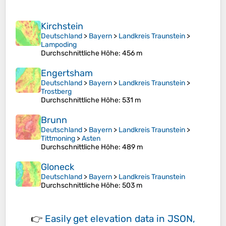
Kirchstein
Deutschland
>
Bayern
>
Landkreis Traunstein
>
Lampoding
Durchschnittliche Höhe
: 456 m
Engertsham
Deutschland
>
Bayern
>
Landkreis Traunstein
>
Trostberg
Durchschnittliche Höhe
: 531 m
Brunn
Deutschland
>
Bayern
>
Landkreis Traunstein
>
Tittmoning
>
Asten
Durchschnittliche Höhe
: 489 m
Gloneck
Deutschland
>
Bayern
>
Landkreis Traunstein
Durchschnittliche Höhe
: 503 m
👉
Easily
get elevation data in JSON,