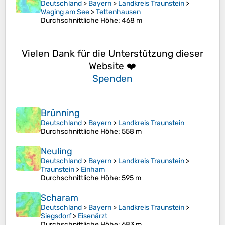
Deutschland
>
Bayern
>
Landkreis Traunstein
>
Waging am See
>
Tettenhausen
Durchschnittliche Höhe
: 468 m
Vielen Dank für die Unterstützung dieser
Website ❤️
Spenden
Brünning
Deutschland
>
Bayern
>
Landkreis Traunstein
Durchschnittliche Höhe
: 558 m
Neuling
Deutschland
>
Bayern
>
Landkreis Traunstein
>
Traunstein
>
Einham
Durchschnittliche Höhe
: 595 m
Scharam
Deutschland
>
Bayern
>
Landkreis Traunstein
>
Siegsdorf
>
Eisenärzt
Durchschnittliche Höhe
: 683 m