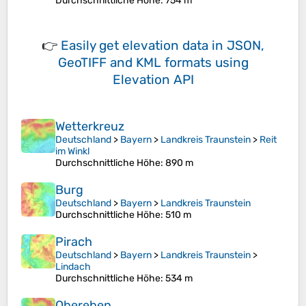
Durchschnittliche Höhe
: 754 m
👉
Easily
get elevation data in JSON,
GeoTIFF and KML formats
using
Elevation API
Wetterkreuz
Deutschland
>
Bayern
>
Landkreis Traunstein
>
Reit
im Winkl
Durchschnittliche Höhe
: 890 m
Burg
Deutschland
>
Bayern
>
Landkreis Traunstein
Durchschnittliche Höhe
: 510 m
Pirach
Deutschland
>
Bayern
>
Landkreis Traunstein
>
Lindach
Durchschnittliche Höhe
: 534 m
Obereben