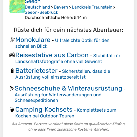
Seeon
Deutschland
>
Bayern
>
Landkreis Traunstein
>
Seeon-Seebruck
Durchschnittliche Höhe
: 544 m
Rüste dich für dein nächstes Abenteuer:
Monokulare
🔭
-
Ultraleichte Optik für den
schnellen Blick
Reisestative aus Carbon
📸
-
Stabilität für
Landschaftsfotografie ohne viel Gewicht
Batterietester
🔋
-
Sicherstellen, dass die
Ausrüstung voll einsatzbereit ist
Schneeschuhe & Winterausrüstung
⛷️
-
Ausrüstung für Winterwanderungen und
Schneeexpeditionen
Camping‑Kochsets
🍵
-
Komplettsets zum
Kochen bei Outdoor‑Touren
Als Amazon-Partner verdient diese Seite an qualifizierten Käufen,
ohne dass Ihnen zusätzliche Kosten entstehen.