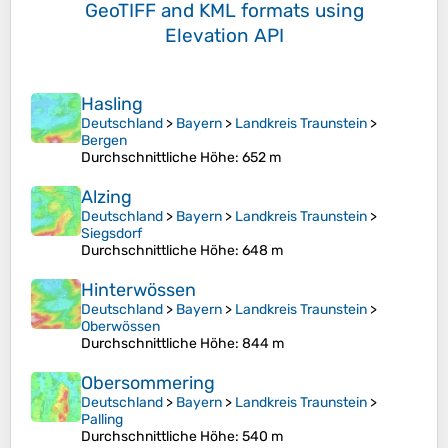
GeoTIFF and KML formats
using
Elevation API
Hasling
Deutschland
>
Bayern
>
Landkreis Traunstein
>
Bergen
Durchschnittliche Höhe
: 652 m
Alzing
Deutschland
>
Bayern
>
Landkreis Traunstein
>
Siegsdorf
Durchschnittliche Höhe
: 648 m
Hinterwössen
Deutschland
>
Bayern
>
Landkreis Traunstein
>
Oberwössen
Durchschnittliche Höhe
: 844 m
Obersommering
Deutschland
>
Bayern
>
Landkreis Traunstein
>
Palling
Durchschnittliche Höhe
: 540 m