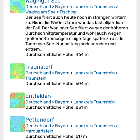
Waginger See
Deutschland
>
Bayern
>
Landkreis Traunstein
>
Waging am See
>
Fisching
Der See friert auch heute noch in strengen Wintern
zu. Bis in die 1960er Jahre war das fast alljährlich
der Fall. Der Waginger See friert wegen der höheren
Durchschnittstemperatur und wohl auch wegen
größerer Strömungen einige Tage später zu als der
Tachinger See. Nur bei lang andauernden und
extrem…
Durchschnittliche Höhe
: 464 m
Traunstorf
Deutschland
>
Bayern
>
Landkreis Traunstein
>
Traunstein
Durchschnittliche Höhe
: 604 m
Entfelden
Deutschland
>
Bayern
>
Landkreis Traunstein
Durchschnittliche Höhe
: 831 m
Pettendorf
Deutschland
>
Bayern
>
Landkreis Traunstein
>
Marquartstein
Durchschnittliche Höhe
: 617 m