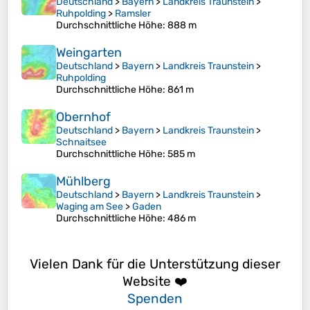
Deutschland
>
Bayern
>
Landkreis Traunstein
>
Ruhpolding
>
Ramsler
Durchschnittliche Höhe
: 888 m
Weingarten
Deutschland
>
Bayern
>
Landkreis Traunstein
>
Ruhpolding
Durchschnittliche Höhe
: 861 m
Obernhof
Deutschland
>
Bayern
>
Landkreis Traunstein
>
Schnaitsee
Durchschnittliche Höhe
: 585 m
Mühlberg
Deutschland
>
Bayern
>
Landkreis Traunstein
>
Waging am See
>
Gaden
Durchschnittliche Höhe
: 486 m
Vielen Dank für die Unterstützung dieser
Website ❤️
Spenden