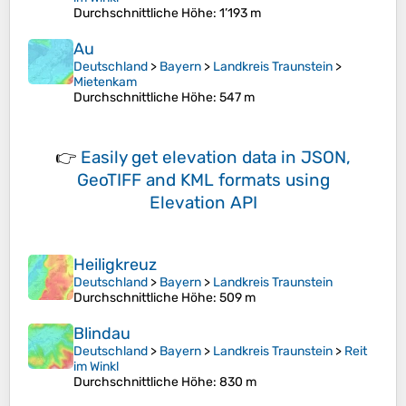
Durchschnittliche Höhe
: 1’193 m
Au
Deutschland
>
Bayern
>
Landkreis Traunstein
>
Mietenkam
Durchschnittliche Höhe
: 547 m
👉
Easily
get elevation data in JSON,
GeoTIFF and KML formats
using
Elevation API
Heiligkreuz
Deutschland
>
Bayern
>
Landkreis Traunstein
Durchschnittliche Höhe
: 509 m
Blindau
Deutschland
>
Bayern
>
Landkreis Traunstein
>
Reit
im Winkl
Durchschnittliche Höhe
: 830 m