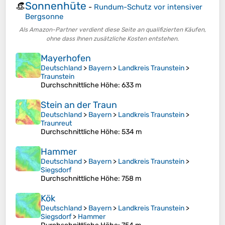
Sonnenhüte
👒
-
Rundum-Schutz vor intensiver
Bergsonne
Als Amazon-Partner verdient diese Seite an qualifizierten Käufen,
ohne dass Ihnen zusätzliche Kosten entstehen.
Mayerhofen
Deutschland
>
Bayern
>
Landkreis Traunstein
>
Traunstein
Durchschnittliche Höhe
: 633 m
Stein an der Traun
Deutschland
>
Bayern
>
Landkreis Traunstein
>
Traunreut
Durchschnittliche Höhe
: 534 m
Hammer
Deutschland
>
Bayern
>
Landkreis Traunstein
>
Siegsdorf
Durchschnittliche Höhe
: 758 m
Kök
Deutschland
>
Bayern
>
Landkreis Traunstein
>
Siegsdorf
>
Hammer