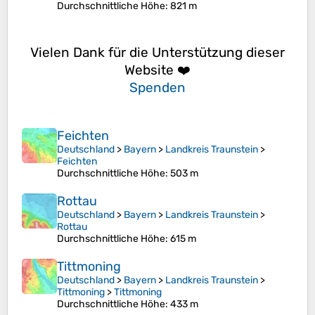
Durchschnittliche Höhe
: 821 m
Vielen Dank für die Unterstützung dieser
Website ❤️
Spenden
Feichten
Deutschland
>
Bayern
>
Landkreis Traunstein
>
Feichten
Durchschnittliche Höhe
: 503 m
Rottau
Deutschland
>
Bayern
>
Landkreis Traunstein
>
Rottau
Durchschnittliche Höhe
: 615 m
Tittmoning
Deutschland
>
Bayern
>
Landkreis Traunstein
>
Tittmoning
>
Tittmoning
Durchschnittliche Höhe
: 433 m