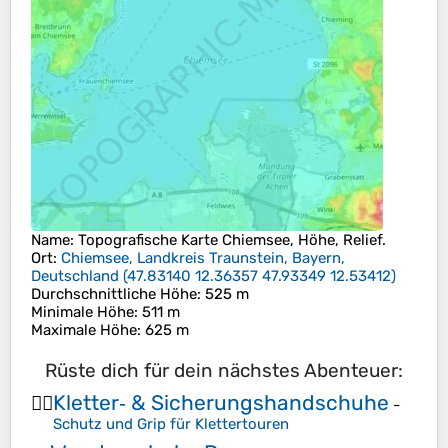
Name
: Topografische Karte
Chiemsee
, Höhe, Relief.
Ort
:
Chiemsee, Landkreis Traunstein, Bayern,
Deutschland
(
47.83140 12.36357 47.93349 12.53412
)
Durchschnittliche Höhe
: 525 m
Minimale Höhe
: 511 m
Maximale Höhe
: 625 m
Rüste dich für dein nächstes Abenteuer:
Kletter‑ & Sicherungshandschuhe
🧗‍♀️
-
Schutz und Grip für Klettertouren