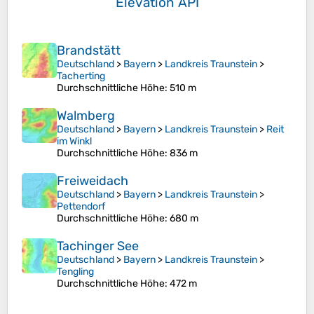
Elevation API
Brandstätt
Deutschland
>
Bayern
>
Landkreis Traunstein
>
Tacherting
Durchschnittliche Höhe
: 510 m
Walmberg
Deutschland
>
Bayern
>
Landkreis Traunstein
>
Reit
im Winkl
Durchschnittliche Höhe
: 836 m
Freiweidach
Deutschland
>
Bayern
>
Landkreis Traunstein
>
Pettendorf
Durchschnittliche Höhe
: 680 m
Tachinger See
Deutschland
>
Bayern
>
Landkreis Traunstein
>
Tengling
Durchschnittliche Höhe
: 472 m