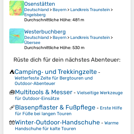
Osenstätten
Deutschland
>
Bayern
>
Landkreis Traunstein
>
Engelsberg
Durchschnittliche Höhe
: 481 m
Westerbuchberg
Deutschland
>
Bayern
>
Landkreis Traunstein
>
Übersee
Durchschnittliche Höhe
: 530 m
Rüste dich für dein nächstes Abenteuer:
Camping‑ und Trekkingzelte
⛺
-
Wetterfeste Zelte für Bergtouren und
Outdoor‑Abenteuer
Multitools & Messer
🧰
-
Vielseitige Werkzeuge
für Outdoor‑Einsätze
Blasenpflaster & Fußpflege
🩹
-
Erste Hilfe
für Füße bei langen Touren
Winter‑Outdoor‑Handschuhe
🧤
-
Warme
Handschuhe für kalte Touren