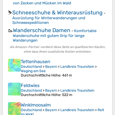
von Zecken und Mücken im Wald
Schneeschuhe & Winterausrüstung
⛷️
-
Ausrüstung für Winterwanderungen und
Schneeexpeditionen
Wanderschuhe Damen
🥾
-
Komfortable
Wanderschuhe mit gutem Grip für lange
Wanderungen
Als Amazon-Partner verdient diese Seite an qualifizierten Käufen,
ohne dass Ihnen zusätzliche Kosten entstehen.
Tettenhausen
Deutschland
>
Bayern
>
Landkreis Traunstein
>
Waging am See
Durchschnittliche Höhe
: 461 m
Feldwies
Deutschland
>
Bayern
>
Landkreis Traunstein
Durchschnittliche Höhe
: 522 m
Winklmoosalm
Deutschland
>
Bayern
>
Landkreis Traunstein
>
Reit
im Winkl