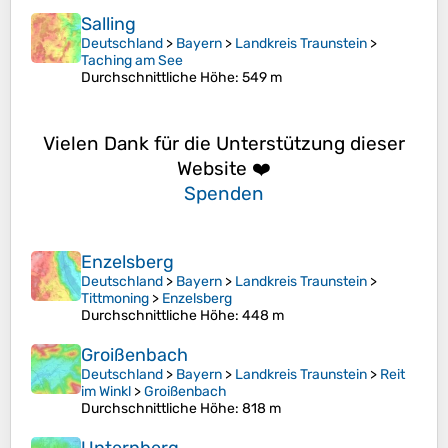
Salling
Deutschland
>
Bayern
>
Landkreis Traunstein
>
Taching am See
Durchschnittliche Höhe
: 549 m
Vielen Dank für die Unterstützung dieser
Website ❤️
Spenden
Enzelsberg
Deutschland
>
Bayern
>
Landkreis Traunstein
>
Tittmoning
>
Enzelsberg
Durchschnittliche Höhe
: 448 m
Groißenbach
Deutschland
>
Bayern
>
Landkreis Traunstein
>
Reit
im Winkl
>
Groißenbach
Durchschnittliche Höhe
: 818 m