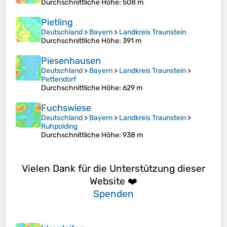
Durchschnittliche Höhe
: 508 m
Pietling
Deutschland
>
Bayern
>
Landkreis Traunstein
Durchschnittliche Höhe
: 391 m
Piesenhausen
Deutschland
>
Bayern
>
Landkreis Traunstein
>
Pettendorf
Durchschnittliche Höhe
: 629 m
Fuchswiese
Deutschland
>
Bayern
>
Landkreis Traunstein
>
Ruhpolding
Durchschnittliche Höhe
: 938 m
Vielen Dank für die Unterstützung dieser
Website ❤️
Spenden