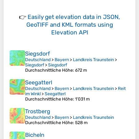
👉
Easily
get elevation data in JSON,
GeoTIFF and KML formats
using
Elevation API
Siegsdorf
Deutschland
>
Bayern
>
Landkreis Traunstein
>
Siegsdorf
>
Siegsdorf
Durchschnittliche Höhe
: 672 m
Seegatterl
Deutschland
>
Bayern
>
Landkreis Traunstein
>
Reit
im Winkl
>
Seegatterl
Durchschnittliche Höhe
: 1’031 m
Trostberg
Deutschland
>
Bayern
>
Landkreis Traunstein
Durchschnittliche Höhe
: 528 m
Bicheln