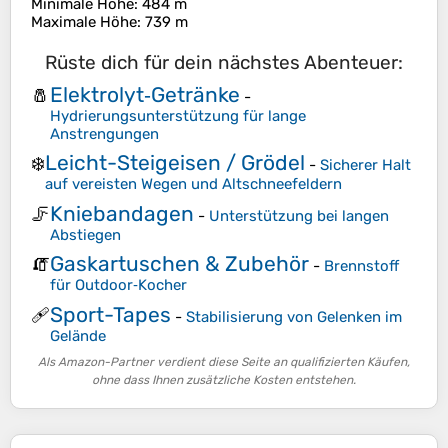
Minimale Höhe
: 484 m
Maximale Höhe
: 739 m
Rüste dich für dein nächstes Abenteuer:
Elektrolyt‑Getränke
🧂
-
Hydrierungsunterstützung für lange
Anstrengungen
Leicht-Steigeisen / Grödel
❄️
-
Sicherer Halt
auf vereisten Wegen und Altschneefeldern
Kniebandagen
🦵
-
Unterstützung bei langen
Abstiegen
Gaskartuschen & Zubehör
🧯
-
Brennstoff
für Outdoor‑Kocher
Sport-Tapes
🩹
-
Stabilisierung von Gelenken im
Gelände
Als Amazon-Partner verdient diese Seite an qualifizierten Käufen,
ohne dass Ihnen zusätzliche Kosten entstehen.