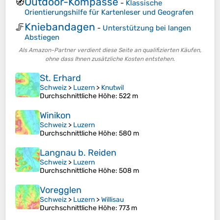
Outdoor-Kompasse
🧭
-
Klassische
Orientierungshilfe für Kartenleser und Geografen
Kniebandagen
🦵
-
Unterstützung bei langen
Abstiegen
Als Amazon-Partner verdient diese Seite an qualifizierten Käufen,
ohne dass Ihnen zusätzliche Kosten entstehen.
St. Erhard
Schweiz
>
Luzern
>
Knutwil
Durchschnittliche Höhe
: 522 m
Winikon
Schweiz
>
Luzern
Durchschnittliche Höhe
: 580 m
Langnau b. Reiden
Schweiz
>
Luzern
Durchschnittliche Höhe
: 508 m
Voregglen
Schweiz
>
Luzern
>
Willisau
Durchschnittliche Höhe
: 773 m