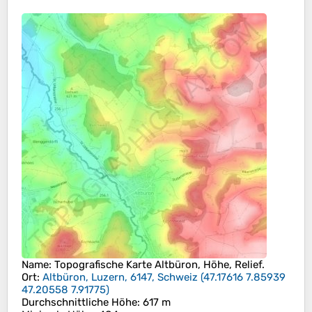
Name
: Topografische Karte
Altbüron
, Höhe, Relief.
Ort
:
Altbüron, Luzern, 6147, Schweiz
(
47.17616 7.85939
47.20558 7.91775
)
Durchschnittliche Höhe
: 617 m