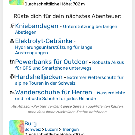
Durchschnittliche Höhe
: 702 m
Rüste dich für dein nächstes Abenteuer:
Kniebandagen
🦵
-
Unterstützung bei langen
Abstiegen
Elektrolyt‑Getränke
🧂
-
Hydrierungsunterstützung für lange
Anstrengungen
Powerbanks für Outdoor
🔌
-
Robuste Akkus
für GPS und Smartphone unterwegs
Hardshelljacken
🧥
-
Extremer Wetterschutz für
alpine Touren in der Schweiz
Wanderschuhe für Herren
🥾
-
Wasserdichte
und robuste Schuhe für jedes Gelände
Als Amazon-Partner verdient diese Seite an qualifizierten Käufen,
ohne dass Ihnen zusätzliche Kosten entstehen.
Burg
Schweiz
>
Luzern
>
Triengen
Durchschnittliche Höhe
: 610 m