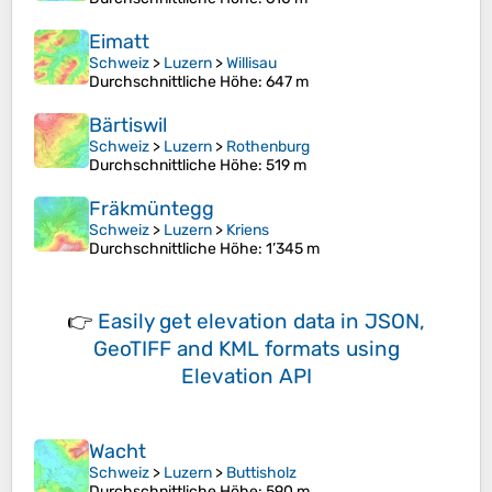
Eimatt
Schweiz
>
Luzern
>
Willisau
Durchschnittliche Höhe
: 647 m
Bärtiswil
Schweiz
>
Luzern
>
Rothenburg
Durchschnittliche Höhe
: 519 m
Fräkmüntegg
Schweiz
>
Luzern
>
Kriens
Durchschnittliche Höhe
: 1’345 m
👉
Easily
get elevation data in JSON,
GeoTIFF and KML formats
using
Elevation API
Wacht
Schweiz
>
Luzern
>
Buttisholz
Durchschnittliche Höhe
: 590 m