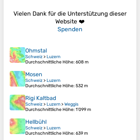
Vielen Dank für die Unterstützung dieser
Website ❤️
Spenden
Ohmstal
Schweiz
>
Luzern
Durchschnittliche Höhe
: 608 m
Mosen
Schweiz
>
Luzern
Durchschnittliche Höhe
: 532 m
Rigi Kaltbad
Schweiz
>
Luzern
>
Weggis
Durchschnittliche Höhe
: 1’099 m
Hellbühl
Schweiz
>
Luzern
Durchschnittliche Höhe
: 639 m