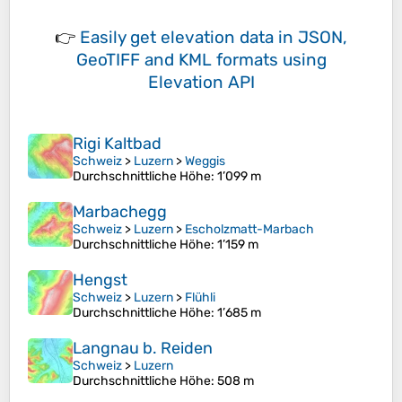
👉
Easily
get elevation data in JSON,
GeoTIFF and KML formats
using
Elevation API
Rigi Kaltbad
Schweiz
>
Luzern
>
Weggis
Durchschnittliche Höhe
: 1’099 m
Marbachegg
Schweiz
>
Luzern
>
Escholzmatt-Marbach
Durchschnittliche Höhe
: 1’159 m
Hengst
Schweiz
>
Luzern
>
Flühli
Durchschnittliche Höhe
: 1’685 m
Langnau b. Reiden
Schweiz
>
Luzern
Durchschnittliche Höhe
: 508 m