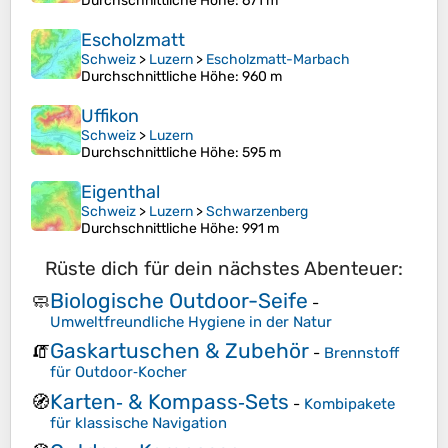
Durchschnittliche Höhe
: 671 m
Escholzmatt
Schweiz
>
Luzern
>
Escholzmatt-Marbach
Durchschnittliche Höhe
: 960 m
Uffikon
Schweiz
>
Luzern
Durchschnittliche Höhe
: 595 m
Eigenthal
Schweiz
>
Luzern
>
Schwarzenberg
Durchschnittliche Höhe
: 991 m
Rüste dich für dein nächstes Abenteuer:
Biologische Outdoor-Seife
🧼
-
Umweltfreundliche Hygiene in der Natur
Gaskartuschen & Zubehör
🧯
-
Brennstoff
für Outdoor‑Kocher
Karten‑ & Kompass‑Sets
🧭
-
Kombipakete
für klassische Navigation