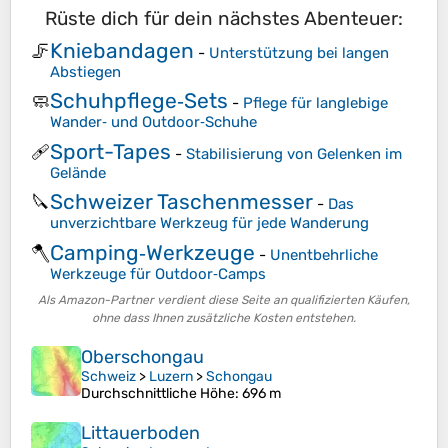
Rüste dich für dein nächstes Abenteuer:
Kniebandagen
🦵
-
Unterstützung bei langen
Abstiegen
Schuhpflege‑Sets
🧼
-
Pflege für langlebige
Wander‑ und Outdoor‑Schuhe
Sport-Tapes
🩹
-
Stabilisierung von Gelenken im
Gelände
Schweizer Taschenmesser
🔪
-
Das
unverzichtbare Werkzeug für jede Wanderung
Camping‑Werkzeuge
🪓
-
Unentbehrliche
Werkzeuge für Outdoor‑Camps
Als Amazon-Partner verdient diese Seite an qualifizierten Käufen,
ohne dass Ihnen zusätzliche Kosten entstehen.
Oberschongau
Schweiz
>
Luzern
>
Schongau
Durchschnittliche Höhe
: 696 m
Littauerboden