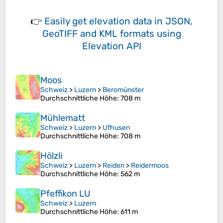
👉
Easily
get elevation data in JSON,
GeoTIFF and KML formats
using
Elevation API
Moos
Schweiz
>
Luzern
>
Beromünster
Durchschnittliche Höhe
: 708 m
Mühlematt
Schweiz
>
Luzern
>
Ufhusen
Durchschnittliche Höhe
: 708 m
Hölzli
Schweiz
>
Luzern
>
Reiden
>
Reidermoos
Durchschnittliche Höhe
: 562 m
Pfeffikon LU
Schweiz
>
Luzern
Durchschnittliche Höhe
: 611 m