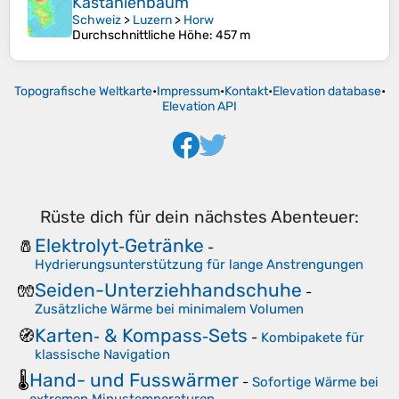
Kastanienbaum
Schweiz
>
Luzern
>
Horw
Durchschnittliche Höhe
: 457 m
Topografische Weltkarte
•
Impressum
•
Kontakt
•
Elevation database
•
Elevation API
Rüste dich für dein nächstes Abenteuer:
Elektrolyt‑Getränke
🧂
-
Hydrierungsunterstützung für lange Anstrengungen
Seiden-Unterziehhandschuhe
🧤
-
Zusätzliche Wärme bei minimalem Volumen
Karten‑ & Kompass‑Sets
🧭
-
Kombipakete für
klassische Navigation
Hand- und Fusswärmer
🌡️
-
Sofortige Wärme bei