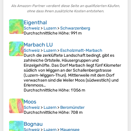
Als Amazon-Partner verdient diese Seite an qualifizierten Käufen,
ohne dass Ihnen zusätzliche Kosten entstehen.
Eigenthal
Schweiz
>
Luzern
>
Schwarzenberg
Durchschnittliche Höhe
: 991 m
Marbach LU
Schweiz
>
Luzern
>
Escholzmatt-Marbach
Durch die zerklüftete Landschaft bedingt, gibt es
zahlreiche Ortsteile, Häusergruppen und
Einzelgehöfte. Das Dorf Marbach liegt fünf Kilometer
südlich von Wiggen an der Schallenbergstrasse
(Luzern-Wiggen-Thun). Mittlerweile mit dem Dorf
verwachsen sind die Weiler Moos (südwestlich) und
Erlenmoos…
Durchschnittliche Höhe
: 1’056 m
Moos
Schweiz
>
Luzern
>
Beromünster
Durchschnittliche Höhe
: 708 m
Bognau
Schweiz
>
Luzern
>
Mauensee