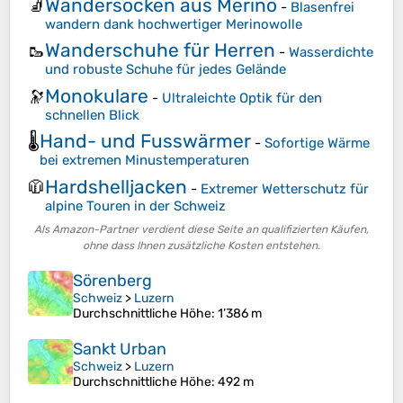
Wandersocken aus Merino
🧦
-
Blasenfrei
wandern dank hochwertiger Merinowolle
Wanderschuhe für Herren
🥾
-
Wasserdichte
und robuste Schuhe für jedes Gelände
Monokulare
🔭
-
Ultraleichte Optik für den
schnellen Blick
Hand- und Fusswärmer
🌡️
-
Sofortige Wärme
bei extremen Minustemperaturen
Hardshelljacken
🧥
-
Extremer Wetterschutz für
alpine Touren in der Schweiz
Als Amazon-Partner verdient diese Seite an qualifizierten Käufen,
ohne dass Ihnen zusätzliche Kosten entstehen.
Sörenberg
Schweiz
>
Luzern
Durchschnittliche Höhe
: 1’386 m
Sankt Urban
Schweiz
>
Luzern
Durchschnittliche Höhe
: 492 m