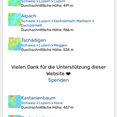
Schweiz
>
Luzern
>
Luzern
Durchschnittliche Höhe
: 491 m
Alpach
Schweiz
>
Luzern
>
Escholzmatt-Marbach
>
Escholzmatt
Durchschnittliche Höhe
: 966 m
Tschädigen
Schweiz
>
Luzern
>
Meggen
Durchschnittliche Höhe
: 534 m
Vielen Dank für die Unterstützung dieser
Website ❤️
Spenden
Kastanienbaum
Schweiz
>
Luzern
>
Horw
Durchschnittliche Höhe
: 457 m