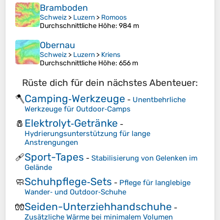
Bramboden
Schweiz
>
Luzern
>
Romoos
Durchschnittliche Höhe
: 984 m
Obernau
Schweiz
>
Luzern
>
Kriens
Durchschnittliche Höhe
: 656 m
Rüste dich für dein nächstes Abenteuer:
Camping‑Werkzeuge
🪓
-
Unentbehrliche
Werkzeuge für Outdoor‑Camps
Elektrolyt‑Getränke
🧂
-
Hydrierungsunterstützung für lange
Anstrengungen
Sport-Tapes
🩹
-
Stabilisierung von Gelenken im
Gelände
Schuhpflege‑Sets
🧼
-
Pflege für langlebige
Wander‑ und Outdoor‑Schuhe
Seiden-Unterziehhandschuhe
🧤
-
Zusätzliche Wärme bei minimalem Volumen