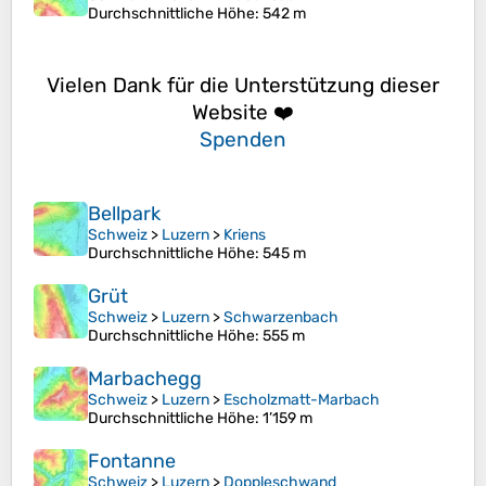
Durchschnittliche Höhe
: 542 m
Vielen Dank für die Unterstützung dieser
Website ❤️
Spenden
Bellpark
Schweiz
>
Luzern
>
Kriens
Durchschnittliche Höhe
: 545 m
Grüt
Schweiz
>
Luzern
>
Schwarzenbach
Durchschnittliche Höhe
: 555 m
Marbachegg
Schweiz
>
Luzern
>
Escholzmatt-Marbach
Durchschnittliche Höhe
: 1’159 m
Fontanne
Schweiz
>
Luzern
>
Doppleschwand