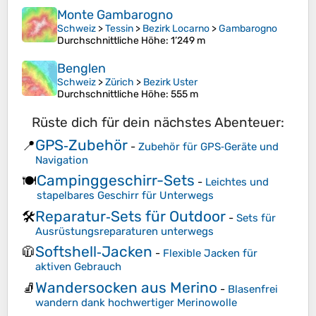
Monte Gambarogno
Schweiz
>
Tessin
>
Bezirk Locarno
>
Gambarogno
Durchschnittliche Höhe
: 1’249 m
Benglen
Schweiz
>
Zürich
>
Bezirk Uster
Durchschnittliche Höhe
: 555 m
Rüste dich für dein nächstes Abenteuer:
GPS‑Zubehör
📍
-
Zubehör für GPS‑Geräte und
Navigation
Campinggeschirr-Sets
🍽️
-
Leichtes und
stapelbares Geschirr für Unterwegs
Reparatur‑Sets für Outdoor
🛠️
-
Sets für
Ausrüstungsreparaturen unterwegs
Softshell‑Jacken
🧥
-
Flexible Jacken für
aktiven Gebrauch
Wandersocken aus Merino
🧦
-
Blasenfrei
wandern dank hochwertiger Merinowolle