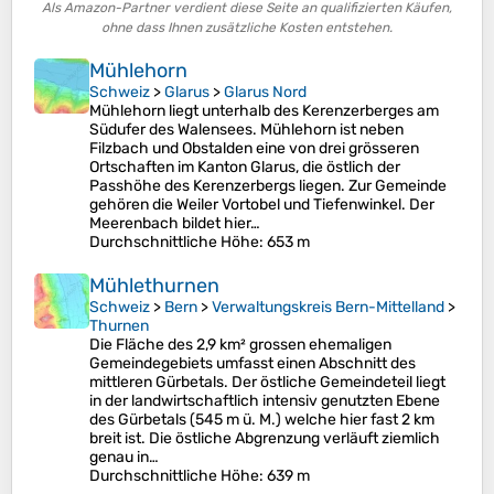
Als Amazon-Partner verdient diese Seite an qualifizierten Käufen,
ohne dass Ihnen zusätzliche Kosten entstehen.
Mühlehorn
Schweiz
>
Glarus
>
Glarus Nord
Mühlehorn liegt unterhalb des Kerenzerberges am
Südufer des Walensees. Mühlehorn ist neben
Filzbach und Obstalden eine von drei grösseren
Ortschaften im Kanton Glarus, die östlich der
Passhöhe des Kerenzerbergs liegen. Zur Gemeinde
gehören die Weiler Vortobel und Tiefenwinkel. Der
Meerenbach bildet hier…
Durchschnittliche Höhe
: 653 m
Mühlethurnen
Schweiz
>
Bern
>
Verwaltungskreis Bern-Mittelland
>
Thurnen
Die Fläche des 2,9 km² grossen ehemaligen
Gemeindegebiets umfasst einen Abschnitt des
mittleren Gürbetals. Der östliche Gemeindeteil liegt
in der landwirtschaftlich intensiv genutzten Ebene
des Gürbetals (545 m ü. M.) welche hier fast 2 km
breit ist. Die östliche Abgrenzung verläuft ziemlich
genau in…
Durchschnittliche Höhe
: 639 m