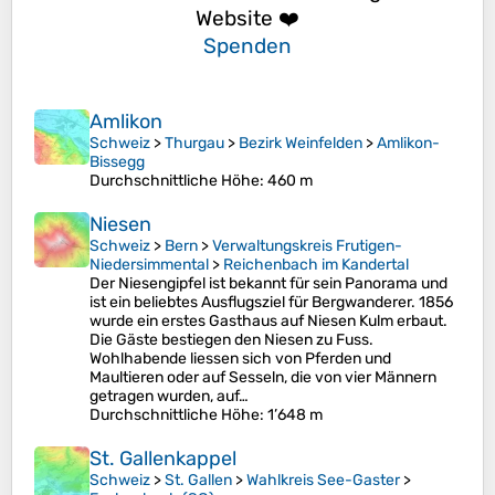
Website ❤️
Spenden
Amlikon
Schweiz
>
Thurgau
>
Bezirk Weinfelden
>
Amlikon-
Bissegg
Durchschnittliche Höhe
: 460 m
Niesen
Schweiz
>
Bern
>
Verwaltungskreis Frutigen-
Niedersimmental
>
Reichenbach im Kandertal
Der Niesengipfel ist bekannt für sein Panorama und
ist ein beliebtes Ausflugsziel für Bergwanderer. 1856
wurde ein erstes Gasthaus auf Niesen Kulm erbaut.
Die Gäste bestiegen den Niesen zu Fuss.
Wohlhabende liessen sich von Pferden und
Maultieren oder auf Sesseln, die von vier Männern
getragen wurden, auf…
Durchschnittliche Höhe
: 1’648 m
St. Gallenkappel
Schweiz
>
St. Gallen
>
Wahlkreis See-Gaster
>