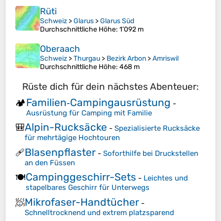
Rüti
Schweiz
>
Glarus
>
Glarus Süd
Durchschnittliche Höhe
: 1’092 m
Oberaach
Schweiz
>
Thurgau
>
Bezirk Arbon
>
Amriswil
Durchschnittliche Höhe
: 468 m
Rüste dich für dein nächstes Abenteuer:
Familien‑Campingausrüstung
🏕️
-
Ausrüstung für Camping mit Familie
Alpin-Rucksäcke
🎒
-
Spezialisierte Rucksäcke
für mehrtägige Hochtouren
Blasenpflaster
🩹
-
Soforthilfe bei Druckstellen
an den Füssen
Campinggeschirr-Sets
🍽️
-
Leichtes und
stapelbares Geschirr für Unterwegs
Mikrofaser-Handtücher
🧖
-
Schnelltrocknend und extrem platzsparend