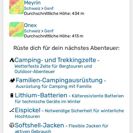
Meyrin
Schweiz
>
Genf
Durchschnittliche Höhe
: 434 m
Onex
Schweiz
>
Genf
Durchschnittliche Höhe
: 413 m
Rüste dich für dein nächstes Abenteuer:
Camping‑ und Trekkingzelte
⛺
-
Wetterfeste Zelte für Bergtouren und
Outdoor‑Abenteuer
Familien‑Campingausrüstung
🏕️
-
Ausrüstung für Camping mit Familie
Lithium-Batterien
🔋
-
Kälteresistente Batterien
für technische Geräte im Winter
Eispickel
🏒
-
Notwendige Sicherheit für winterliche
Hochtouren
Softshell‑Jacken
🧥
-
Flexible Jacken für
aktiven Gebrauch