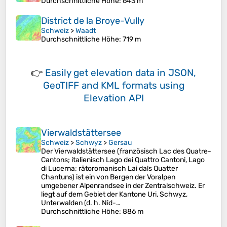
Durchschnittliche Höhe
: 643 m
District de la Broye-Vully
Schweiz
>
Waadt
Durchschnittliche Höhe
: 719 m
👉
Easily
get elevation data in JSON,
GeoTIFF and KML formats
using
Elevation API
Vierwaldstättersee
Schweiz
>
Schwyz
>
Gersau
Der Vierwaldstättersee (französisch Lac des Quatre-
Cantons; italienisch Lago dei Quattro Cantoni, Lago
di Lucerna; rätoromanisch Lai dals Quatter
Chantuns) ist ein von Bergen der Voralpen
umgebener Alpenrandsee in der Zentralschweiz. Er
liegt auf dem Gebiet der Kantone Uri, Schwyz,
Unterwalden (d. h. Nid-…
Durchschnittliche Höhe
: 886 m