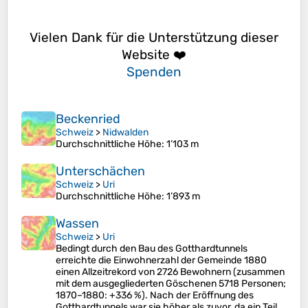
Vielen Dank für die Unterstützung dieser
Website ❤️
Spenden
Beckenried
Schweiz
>
Nidwalden
Durchschnittliche Höhe
: 1’103 m
Unterschächen
Schweiz
>
Uri
Durchschnittliche Höhe
: 1’893 m
Wassen
Schweiz
>
Uri
Bedingt durch den Bau des Gotthardtunnels
erreichte die Einwohnerzahl der Gemeinde 1880
einen Allzeitrekord von 2726 Bewohnern (zusammen
mit dem ausgegliederten Göschenen 5718 Personen;
1870–1880: +336 %). Nach der Eröffnung des
Gotthardtunnels war sie höher als zuvor, da ein Teil