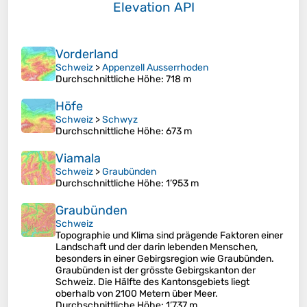
Elevation API
Vorderland
Schweiz
>
Appenzell Ausserrhoden
Durchschnittliche Höhe
: 718 m
Höfe
Schweiz
>
Schwyz
Durchschnittliche Höhe
: 673 m
Viamala
Schweiz
>
Graubünden
Durchschnittliche Höhe
: 1’953 m
Graubünden
Schweiz
Topographie und Klima sind prägende Faktoren einer
Landschaft und der darin lebenden Menschen,
besonders in einer Gebirgsregion wie Graubünden.
Graubünden ist der grösste Gebirgskanton der
Schweiz. Die Hälfte des Kantonsgebiets liegt
oberhalb von 2100 Metern über Meer.
Durchschnittliche Höhe
: 1’737 m