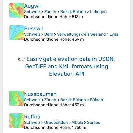
Augwil
Schweiz
>
Zürich
>
Bezirk Bülach
>
Lufingen
Durchschnittliche Höhe
: 513 m
Busswil
Schweiz
>
Bern
>
Verwaltungskreis Seeland
>
Lyss
Durchschnittliche Höhe
: 459 m
👉
Easily
get elevation data in JSON,
GeoTIFF and KML formats
using
Elevation API
Nussbaumen
Schweiz
>
Zürich
>
Bezirk Bülach
>
Bülach
Durchschnittliche Höhe
: 453 m
Roffna
Schweiz
>
Graubünden
>
Albula
>
Surses
Durchschnittliche Höhe
: 1’760 m