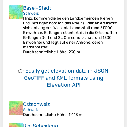
Basel-Stadt
Schweiz
Hinzu kommen die beiden Landgemeinden Riehen
und Bettingen nördlich des Rheins. Riehen erstreckt
sich entlang des Wiesentals und zählt rund 21'000
Einwohner. Bettingen ist unterteilt in die Ortschaften
Bettingen Dorf und St. Chrischona, hat rund 1200
Einwohner und liegt auf einer Anhöhe, deren
markantester…
Durchschnittliche Höhe
: 290 m
👉
Easily
get elevation data in JSON,
GeoTIFF and KML formats
using
Elevation API
Ostschweiz
Schweiz
Durchschnittliche Höhe
: 1’418 m
Rigi Scheidegg