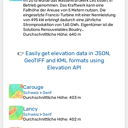
Im 2015 wurde das Wasserkraftwerk Les Essert in
Betrieb genommen. Das Kraftwerk kann eine
Fallhöhe der Areuse von 5 Metern nutzen. Die
eingesetzte Francis-Turbine mit einer Nennleistung
von 495 kW erbringt dadurch eine jährliche
Stromproduktion von 1,65 GWh. Eigentümer ist die
Solutions Renouvelables Boudry…
Durchschnittliche Höhe
: 640 m
👉
Easily
get elevation data in JSON,
GeoTIFF and KML formats
using
Elevation API
Carouge
Schweiz
>
Genf
Durchschnittliche Höhe
: 403 m
Lancy
Schweiz
>
Genf
Durchschnittliche Höhe
: 402 m