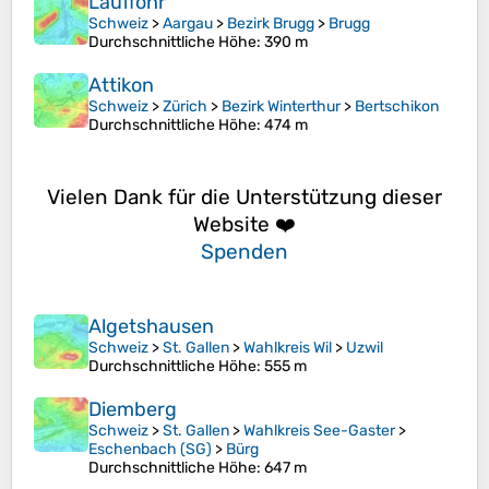
Lauffohr
Schweiz
>
Aargau
>
Bezirk Brugg
>
Brugg
Durchschnittliche Höhe
: 390 m
Attikon
Schweiz
>
Zürich
>
Bezirk Winterthur
>
Bertschikon
Durchschnittliche Höhe
: 474 m
Vielen Dank für die Unterstützung dieser
Website ❤️
Spenden
Algetshausen
Schweiz
>
St. Gallen
>
Wahlkreis Wil
>
Uzwil
Durchschnittliche Höhe
: 555 m
Diemberg
Schweiz
>
St. Gallen
>
Wahlkreis See-Gaster
>
Eschenbach (SG)
>
Bürg
Durchschnittliche Höhe
: 647 m