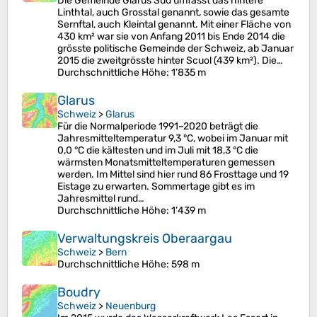
Die Gemeinde Glarus Süd umfasst das hintere
Linthtal, auch Grosstal genannt, sowie das gesamte
Sernftal, auch Kleintal genannt. Mit einer Fläche von
430 km² war sie von Anfang 2011 bis Ende 2014 die
grösste politische Gemeinde der Schweiz, ab Januar
2015 die zweitgrösste hinter Scuol (439 km²). Die…
Durchschnittliche Höhe
: 1’835 m
Glarus
Schweiz
>
Glarus
Für die Normalperiode 1991–2020 beträgt die
Jahresmitteltemperatur 9,3 °C, wobei im Januar mit
0,0 °C die kältesten und im Juli mit 18,3 °C die
wärmsten Monatsmitteltemperaturen gemessen
werden. Im Mittel sind hier rund 86 Frosttage und 19
Eistage zu erwarten. Sommertage gibt es im
Jahresmittel rund…
Durchschnittliche Höhe
: 1’439 m
Verwaltungskreis Oberaargau
Schweiz
>
Bern
Durchschnittliche Höhe
: 598 m
Boudry
Schweiz
>
Neuenburg