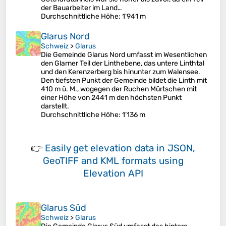
der Bauarbeiter im Land…
Durchschnittliche Höhe
: 1’941 m
Glarus Nord
Schweiz
>
Glarus
Die Gemeinde Glarus Nord umfasst im Wesentlichen
den Glarner Teil der Linthebene, das untere Linthtal
und den Kerenzerberg bis hinunter zum Walensee.
Den tiefsten Punkt der Gemeinde bildet die Linth mit
410 m ü. M., wogegen der Ruchen Mürtschen mit
einer Höhe von 2441 m den höchsten Punkt
darstellt.
Durchschnittliche Höhe
: 1’136 m
👉
Easily
get elevation data in JSON,
GeoTIFF and KML formats
using
Elevation API
Glarus Süd
Schweiz
>
Glarus