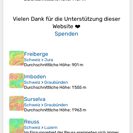
Vielen Dank für die Unterstützung dieser
Website ❤️
Spenden
Freiberge
Schweiz
>
Jura
Durchschnittliche Höhe
: 901 m
Imboden
Schweiz
>
Graubünden
Durchschnittliche Höhe
: 1’555 m
Surselva
Schweiz
>
Graubünden
Durchschnittliche Höhe
: 1’963 m
Reuss
Schweiz
>
Luzern
Im Einzugsgebiet der Reuss ereigneten sich immer