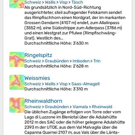
Schweiz
>
Wallis
>
Visp
>
Täsch
Als grundsätzlich in Nord-Süd-Richtung
ausgerichteter, steil aufragender Felskamm sendet
das Rimpfischhorn einen Nordgrat, der im markanten
Grossen Gendarm (4107 m) endet, zum Allalinpass
(3552 m), eine Südostrippe zum Adlerpass (3786 m)
und einen Westgrat zur Pfulwe (Rimpfischwäng-
Grat). Westlich des…
Durchschnittliche Höhe
: 3’630 m
Ringelspitz
Schweiz
>
Graubünden
>
Imboden
>
Trin
Durchschnittliche Höhe
: 2’628 m
Weissmies
Schweiz
>
Wallis
>
Visp
>
Saas-Almagell
Durchschnittliche Höhe
: 3’310 m
Rheinwaldhorn
Schweiz
>
Graubünden
>
Viamala
>
Rheinwald
Die üblichen Zugänge erfolgen von Torre oder vom
Lago di Luzzone im Bleniotal über die Adulahütte
2012 m des SAC oder die höher gelegene Adulahütte
2393 m der UTOE, aus dem Val Malvaglia über die
Capanna Quarnei 2107 m, aus Vals über die Länta-