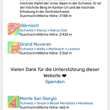
höchste Gipfel der Urner Alpen in der Schweiz. Er ist
der höchste Berg im Kanton Uri und die höchste
Erhebung in der Zentralschweiz.
Durchschnittliche Höhe
: 3’138 m
Glärnisch
Schweiz
>
Glarus
>
Glarus Süd
Durchschnittliche Höhe
: 2’425 m
Grand Muveran
Schweiz
>
Wallis
>
Martinach
>
Leytron
Durchschnittliche Höhe
: 2’262 m
Vielen Dank für die Unterstützung dieser
Website ❤️
Spenden
Monte San Giorgio
Schweiz
>
Tessin
>
Bezirk Mendrisio
>
Mendrisio
Durchschnittliche Höhe
: 662 m