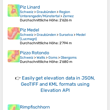
Piz Linard
Schweiz
>
Graubünden
>
Region
Unterengadin/Münstertal
>
Zernez
Durchschnittliche Höhe
: 2’626 m
Piz Medel
Schweiz
>
Graubünden
>
Surselva
>
Medel
(Lucmagn)
Durchschnittliche Höhe
: 2’794 m
Pizzo Rotondo
Schweiz
>
Wallis
>
Goms
>
Obergoms
Durchschnittliche Höhe
: 2’680 m
👉
Easily
get elevation data in JSON,
GeoTIFF and KML formats
using
Elevation API
Rimpfischhorn