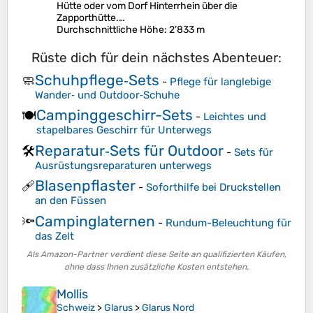
Hütte oder vom Dorf Hinterrhein über die
Zapporthütte.…
Durchschnittliche Höhe
: 2’833 m
Rüste dich für dein nächstes Abenteuer:
Schuhpflege‑Sets
🧼
-
Pflege für langlebige
Wander‑ und Outdoor‑Schuhe
Campinggeschirr-Sets
🍽️
-
Leichtes und
stapelbares Geschirr für Unterwegs
Reparatur‑Sets für Outdoor
🛠️
-
Sets für
Ausrüstungsreparaturen unterwegs
Blasenpflaster
🩹
-
Soforthilfe bei Druckstellen
an den Füssen
Campinglaternen
🔦
-
Rundum-Beleuchtung für
das Zelt
Als Amazon-Partner verdient diese Seite an qualifizierten Käufen,
ohne dass Ihnen zusätzliche Kosten entstehen.
Mollis
Schweiz
>
Glarus
>
Glarus Nord