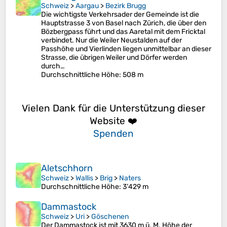
Schweiz
>
Aargau
>
Bezirk Brugg
Die wichtigste Verkehrsader der Gemeinde ist die
Hauptstrasse 3 von Basel nach Zürich, die über den
Bözbergpass führt und das Aaretal mit dem Fricktal
verbindet. Nur die Weiler Neustalden auf der
Passhöhe und Vierlinden liegen unmittelbar an dieser
Strasse, die übrigen Weiler und Dörfer werden
durch…
Durchschnittliche Höhe
: 508 m
Vielen Dank für die Unterstützung dieser
Website ❤️
Spenden
Aletschhorn
Schweiz
>
Wallis
>
Brig
>
Naters
Durchschnittliche Höhe
: 3’429 m
Dammastock
Schweiz
>
Uri
>
Göschenen
Der Dammastock ist mit 3630 m ü. M. Höhe der