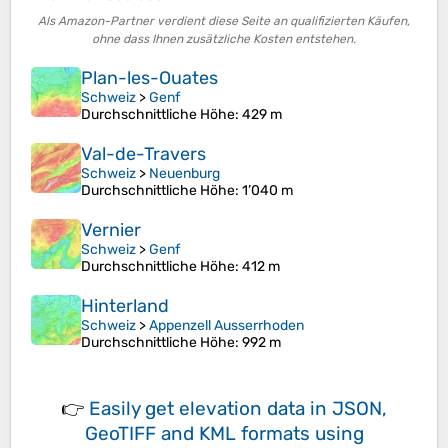
Als Amazon-Partner verdient diese Seite an qualifizierten Käufen,
ohne dass Ihnen zusätzliche Kosten entstehen.
Plan-les-Ouates
Schweiz
>
Genf
Durchschnittliche Höhe
: 429 m
Val-de-Travers
Schweiz
>
Neuenburg
Durchschnittliche Höhe
: 1’040 m
Vernier
Schweiz
>
Genf
Durchschnittliche Höhe
: 412 m
Hinterland
Schweiz
>
Appenzell Ausserrhoden
Durchschnittliche Höhe
: 992 m
👉
Easily
get elevation data in JSON,
GeoTIFF and KML formats
using