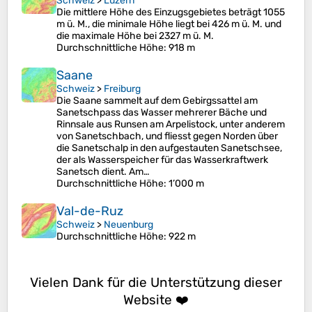
Schweiz
>
Luzern
Die mittlere Höhe des Einzugsgebietes beträgt 1055
m ü. M., die minimale Höhe liegt bei 426 m ü. M. und
die maximale Höhe bei 2327 m ü. M.
Durchschnittliche Höhe
: 918 m
Saane
Schweiz
>
Freiburg
Die Saane sammelt auf dem Gebirgssattel am
Sanetschpass das Wasser mehrerer Bäche und
Rinnsale aus Runsen am Arpelistock, unter anderem
von Sanetschbach, und fliesst gegen Norden über
die Sanetschalp in den aufgestauten Sanetschsee,
der als Wasserspeicher für das Wasserkraftwerk
Sanetsch dient. Am…
Durchschnittliche Höhe
: 1’000 m
Val-de-Ruz
Schweiz
>
Neuenburg
Durchschnittliche Höhe
: 922 m
Vielen Dank für die Unterstützung dieser
Website ❤️