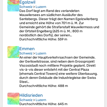
Egolzwil
Schweiz
>
Luzern
Das Dorf liegt am Rand des verlandeten
Wauwilersees am südlichen Ausläufer des
Santebergs. Dieser trägt den Namen Egolzwilerberg
und erreicht eine Höhe von 701 m ü. M. Zur
Gemeinde gehört die Strafanstalt Wauwilermoos und
der Ortsteil Engelberg (625 m ü. M.; 800 m
nordöstlich des Dorfs), der seinen…
Durchschnittliche Höhe
: 559 m
Emmen
Schweiz
>
Luzern
An einer der Hauptverkehrsachsen der Gemeinde,
der Gerliswilstrasse, sind neben dem Grossprojekt
Viscosistadt noch mittlere Projekte geplant. Direkt
vis-à-vis dieser entsteht mit der Central Plaza
(ehemals Central Towers) eine weitere Überbauung,
durch deren Gebäude die Industriegleise der Swiss
Steel…
Durchschnittliche Höhe
: 488 m
Hildisrieden
Schweiz
>
Luzern
Durchschnittliche Höhe
: 645 m