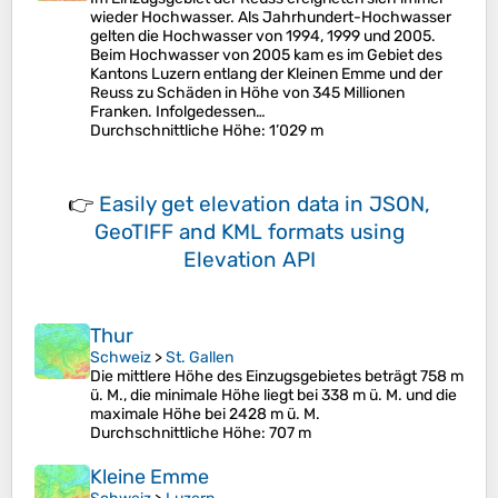
wieder Hochwasser. Als Jahrhundert-Hochwasser
gelten die Hochwasser von 1994, 1999 und 2005.
Beim Hochwasser von 2005 kam es im Gebiet des
Kantons Luzern entlang der Kleinen Emme und der
Reuss zu Schäden in Höhe von 345 Millionen
Franken. Infolgedessen…
Durchschnittliche Höhe
: 1’029 m
👉
Easily
get elevation data in JSON,
GeoTIFF and KML formats
using
Elevation API
Thur
Schweiz
>
St. Gallen
Die mittlere Höhe des Einzugsgebietes beträgt 758 m
ü. M., die minimale Höhe liegt bei 338 m ü. M. und die
maximale Höhe bei 2428 m ü. M.
Durchschnittliche Höhe
: 707 m
Kleine Emme