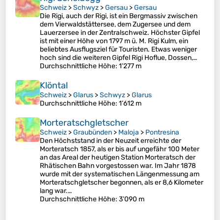
Schweiz
>
Schwyz
>
Gersau
>
Gersau
Die Rigi, auch der Rigi, ist ein Bergmassiv zwischen
dem Vierwaldstättersee, dem Zugersee und dem
Lauerzersee in der Zentralschweiz. Höchster Gipfel
ist mit einer Höhe von 1797 m ü. M. Rigi Kulm, ein
beliebtes Ausflugsziel für Touristen. Etwas weniger
hoch sind die weiteren Gipfel Rigi Hoflue, Dossen,…
Durchschnittliche Höhe
: 1’277 m
Klöntal
Schweiz
>
Glarus
>
Schwyz
>
Glarus
Durchschnittliche Höhe
: 1’612 m
Morteratschgletscher
Schweiz
>
Graubünden
>
Maloja
>
Pontresina
Den Höchststand in der Neuzeit erreichte der
Morteratsch 1857, als er bis auf ungefähr 100 Meter
an das Areal der heutigen Station Morteratsch der
Rhätischen Bahn vorgestossen war. Im Jahr 1878
wurde mit der systematischen Längenmessung am
Morteratschgletscher begonnen, als er 8,6 Kilometer
lang war.…
Durchschnittliche Höhe
: 3’090 m