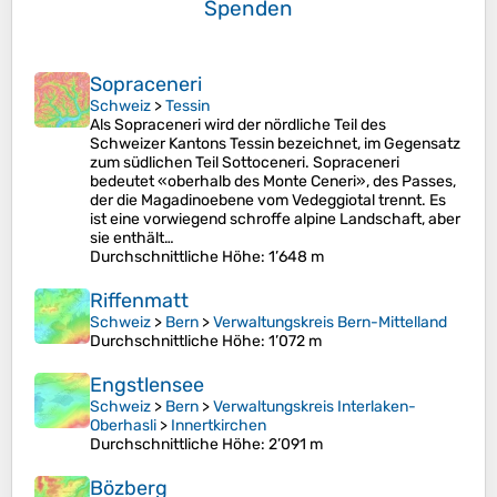
Spenden
Sopraceneri
Schweiz
>
Tessin
Als Sopraceneri wird der nördliche Teil des
Schweizer Kantons Tessin bezeichnet, im Gegensatz
zum südlichen Teil Sottoceneri. Sopraceneri
bedeutet «oberhalb des Monte Ceneri», des Passes,
der die Magadinoebene vom Vedeggiotal trennt. Es
ist eine vorwiegend schroffe alpine Landschaft, aber
sie enthält…
Durchschnittliche Höhe
: 1’648 m
Riffenmatt
Schweiz
>
Bern
>
Verwaltungskreis Bern-Mittelland
Durchschnittliche Höhe
: 1’072 m
Engstlensee
Schweiz
>
Bern
>
Verwaltungskreis Interlaken-
Oberhasli
>
Innertkirchen
Durchschnittliche Höhe
: 2’091 m
Bözberg