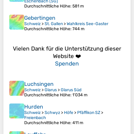
Eschenbach (SG)
Durchschnittliche Höhe
: 581 m
Gebertingen
Schweiz
>
St. Gallen
>
Wahlkreis See-Gaster
Durchschnittliche Höhe
: 744 m
Vielen Dank für die Unterstützung dieser
Website ❤️
Spenden
Luchsingen
Schweiz
>
Glarus
>
Glarus Süd
Durchschnittliche Höhe
: 1’034 m
Hurden
Schweiz
>
Schwyz
>
Höfe
>
Pfäffikon SZ
>
Freienbach
Durchschnittliche Höhe
: 411 m