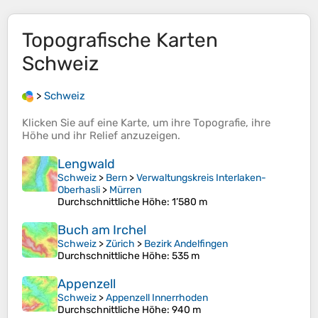
Topografische Karten
Schweiz
>
Schweiz
Klicken Sie auf eine
Karte
, um ihre
Topografie
, ihre
Höhe
und ihr
Relief
anzuzeigen.
Lengwald
Schweiz
>
Bern
>
Verwaltungskreis Interlaken-
Oberhasli
>
Mürren
Durchschnittliche Höhe
: 1’580 m
Buch am Irchel
Schweiz
>
Zürich
>
Bezirk Andelfingen
Durchschnittliche Höhe
: 535 m
Appenzell
Schweiz
>
Appenzell Innerrhoden
Durchschnittliche Höhe
: 940 m