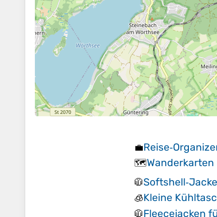
Reise‑Organize
💼
Wanderkarten
🗺️
Softshell‑Jack
🧥
Kleine Kühltas
🧊
Fleecejacken f
🧥