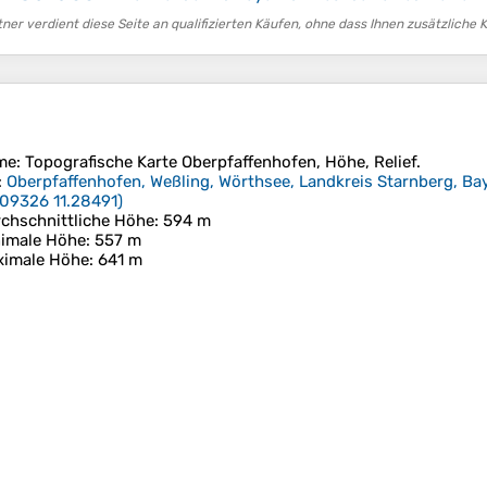
er verdient diese Seite an qualifizierten Käufen, ohne dass Ihnen zusätzliche 
me
: Topografische Karte
Oberpfaffenhofen
, Höhe, Relief.
:
Oberpfaffenhofen, Weßling, Wörthsee, Landkreis Starnberg, Ba
09326 11.28491
)
chschnittliche Höhe
: 594 m
imale Höhe
: 557 m
ximale Höhe
: 641 m