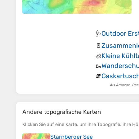
Outdoor Erst
🩺
Zusammenle
🥛
Kleine Kühl
🧊
Wandersch
🥾
Gaskartusc
🧯
Als Amazon-Partn
Andere topografische Karten
Klicken Sie auf eine
Karte
, um ihre
Topografie
, ihre
Hö
Starnberger See