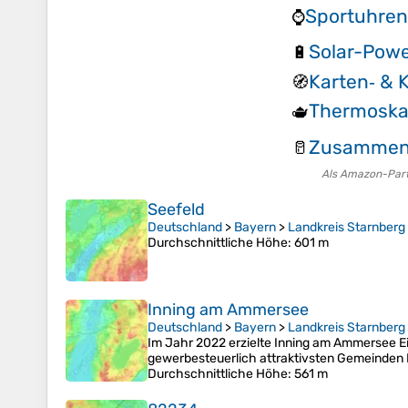
Sportuhren
⌚
Solar-Pow
🔋
Karten‑ & 
🧭
Thermoska
🫖
Zusammenl
🥛
Als Amazon-Partn
Seefeld
Deutschland
>
Bayern
>
Landkreis Starnberg
Durchschnittliche Höhe
: 601 m
Inning am Ammersee
Deutschland
>
Bayern
>
Landkreis Starnberg
Im Jahr 2022 erzielte Inning am Ammersee Ei
gewerbesteuerlich attraktivsten Gemeinden
Durchschnittliche Höhe
: 561 m