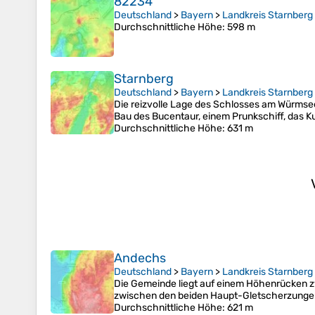
82234
Deutschland
>
Bayern
>
Landkreis Starnberg
Durchschnittliche Höhe
: 598 m
Starnberg
Deutschland
>
Bayern
>
Landkreis Starnberg
Die reizvolle Lage des Schlosses am Würmse
Bau des Bucentaur, einem Prunkschiff, das K
Durchschnittliche Höhe
: 631 m
Andechs
Deutschland
>
Bayern
>
Landkreis Starnberg
Die Gemeinde liegt auf einem Höhenrücken 
zwischen den beiden Haupt-Gletscherzungen 
Durchschnittliche Höhe
: 621 m