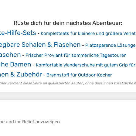
Rüste dich für dein nächstes Abenteuer:
e‑Hilfe‑Sets
-
Komplettsets für kleinere und größere Verl
gbare Schalen & Flaschen
-
Platzsparende Lösunge
taschen
-
Frischer Proviant für sommerliche Tagestouren
uhe Damen
-
Komfortable Wanderschuhe mit gutem Grip fü
hen & Zubehör
-
Brennstoff für Outdoor‑Kocher
er verdient diese Seite an qualifizierten Käufen, ohne dass Ihnen zusätzliche 
he
und ihr
Relief
anzuzeigen.