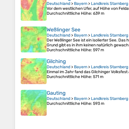
Deutschland
>
Bayern
>
Landkreis Starnberg
Vor dem westlichen Ufer, auf Höhe von Feldafin
Durchschnittliche Höhe
: 639 m
Weßlinger See
Deutschland
>
Bayern
>
Landkreis Starnberg
Der Weßlinger See ist ein isolierter See. Das
Grund gibt es in ihm keinen natürlich gewac
Durchschnittliche Höhe
: 597 m
Gilching
Deutschland
>
Bayern
>
Landkreis Starnberg
Einmal im Jahr fand das Gilchinger Volksfest 
Durchschnittliche Höhe
: 571 m
Gauting
Deutschland
>
Bayern
>
Landkreis Starnberg
Durchschnittliche Höhe
: 593 m