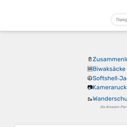
Zusammenle
🥛
Biwaksäcke
🆘
Softshell‑J
🧥
Kameraruck
📷
Wandersch
🥾
Als Amazon-Partn