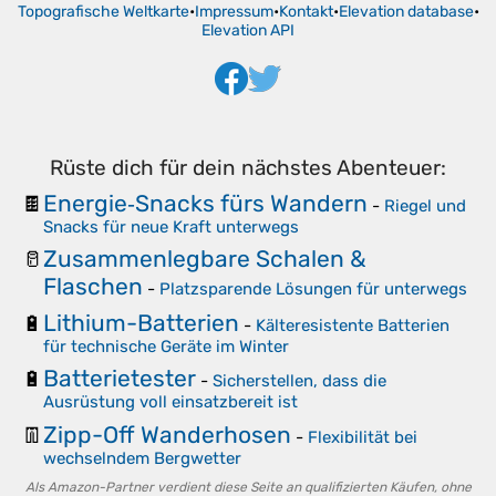
Topografische Weltkarte
•
Impressum
•
Kontakt
•
Elevation database
•
Elevation API
Rüste dich für dein nächstes Abenteuer:
Energie‑Snacks fürs Wandern
🍫
-
Riegel und
Snacks für neue Kraft unterwegs
Zusammenlegbare Schalen &
🥛
Flaschen
-
Platzsparende Lösungen für unterwegs
Lithium-Batterien
🔋
-
Kälteresistente Batterien
für technische Geräte im Winter
Batterietester
🔋
-
Sicherstellen, dass die
Ausrüstung voll einsatzbereit ist
Zipp-Off Wanderhosen
👖
-
Flexibilität bei
wechselndem Bergwetter
Als Amazon-Partner verdient diese Seite an qualifizierten Käufen, ohne