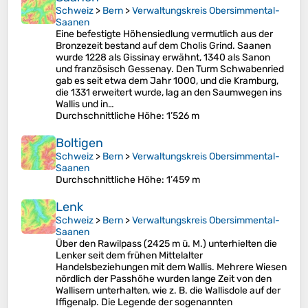
Schweiz
>
Bern
>
Verwaltungskreis Obersimmental-
Saanen
Eine befestigte Höhensiedlung vermutlich aus der
Bronzezeit bestand auf dem Cholis Grind. Saanen
wurde 1228 als Gissinay erwähnt, 1340 als Sanon
und französisch Gessenay. Den Turm Schwabenried
gab es seit etwa dem Jahr 1000, und die Kramburg,
die 1331 erweitert wurde, lag an den Saumwegen ins
Wallis und in…
Durchschnittliche Höhe
: 1’526 m
Boltigen
Schweiz
>
Bern
>
Verwaltungskreis Obersimmental-
Saanen
Durchschnittliche Höhe
: 1’459 m
Lenk
Schweiz
>
Bern
>
Verwaltungskreis Obersimmental-
Saanen
Über den Rawilpass (2425 m ü. M.) unterhielten die
Lenker seit dem frühen Mittelalter
Handelsbeziehungen mit dem Wallis. Mehrere Wiesen
nördlich der Passhöhe wurden lange Zeit von den
Wallisern unterhalten, wie z. B. die Wallisdole auf der
Iffigenalp. Die Legende der sogenannten