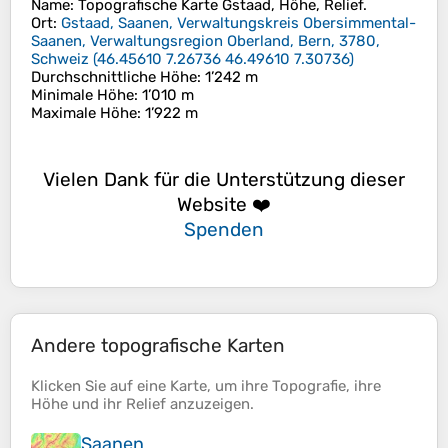
Name
: Topografische Karte
Gstaad
, Höhe, Relief.
Ort
:
Gstaad, Saanen, Verwaltungskreis Obersimmental-
Saanen, Verwaltungsregion Oberland, Bern, 3780,
Schweiz
(
46.45610 7.26736 46.49610 7.30736
)
Durchschnittliche Höhe
: 1’242 m
Minimale Höhe
: 1’010 m
Maximale Höhe
: 1’922 m
Vielen Dank für die Unterstützung dieser
Website ❤️
Spenden
Andere topografische Karten
Klicken Sie auf eine
Karte
, um ihre
Topografie
, ihre
Höhe
und ihr
Relief
anzuzeigen.
Saanen