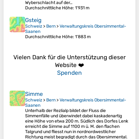
Wyberschlacht auf der…
Durchschnittliche Höhe
: 1’931 m
Gsteig
Schweiz
>
Bern
>
Verwaltungskreis Obersimmental-
Saanen
Durchschnittliche Höhe
: 1’883 m
Vielen Dank für die Unterstützung dieser
Website ❤️
Spenden
Simme
Schweiz
>
Bern
>
Verwaltungskreis Obersimmental-
Saanen
Unterhalb der Rezlialp bildet der Fluss die
Simmenfälle und überwindet dabei kaskadenartig
eine Höhe von etwa 200 m. Südlich des Dorfes Lenk
erreicht die Simme auf 1100 m ü. M. den flachen
Talgrund und fliesst nun in nordnordwestlicher
Richtung meist begradigt durch das Obersimmental.