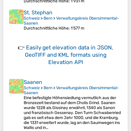
Durchschnittliche Höhe
: 1’931 m
St. Stephan
Schweiz
>
Bern
>
Verwaltungskreis Obersimmental-
Saanen
Durchschnittliche Höhe
: 1’577 m
👉
Easily
get elevation data in JSON,
GeoTIFF and KML formats
using
Elevation API
Saanen
Schweiz
>
Bern
>
Verwaltungskreis Obersimmental-
Saanen
Eine befestigte Höhensiedlung vermutlich aus der
Bronzezeit bestand auf dem Cholis Grind. Saanen
wurde 1228 als Gissinay erwähnt, 1340 als Sanon
und französisch Gessenay. Den Turm Schwabenried
gab es seit etwa dem Jahr 1000, und die Kramburg,
die 1331 erweitert wurde, lag an den Saumwegen ins
Wallis und in…