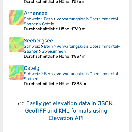
Durchschnittliche Höhe
: 1’526 m
Arnensee
Schweiz
>
Bern
>
Verwaltungskreis Obersimmental-
Saanen
>
Gsteig
Durchschnittliche Höhe
: 1’760 m
Seebergsee
Schweiz
>
Bern
>
Verwaltungskreis Obersimmental-
Saanen
>
Zweisimmen
Durchschnittliche Höhe
: 1’837 m
Gsteig
Schweiz
>
Bern
>
Verwaltungskreis Obersimmental-
Saanen
Durchschnittliche Höhe
: 1’883 m
👉
Easily
get elevation data in JSON,
GeoTIFF and KML formats
using
Elevation API