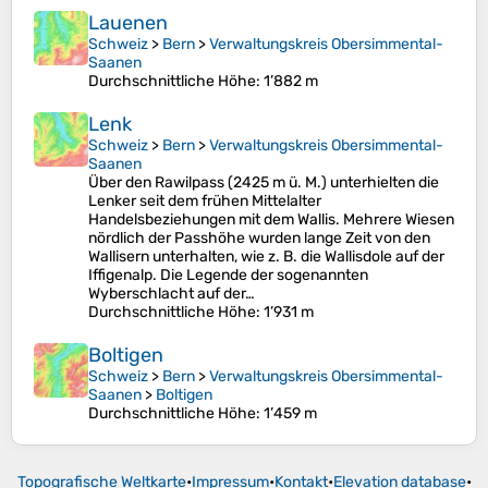
Lauenen
Schweiz
>
Bern
>
Verwaltungskreis Obersimmental-
Saanen
Durchschnittliche Höhe
: 1’882 m
Lenk
Schweiz
>
Bern
>
Verwaltungskreis Obersimmental-
Saanen
Über den Rawilpass (2425 m ü. M.) unterhielten die
Lenker seit dem frühen Mittelalter
Handelsbeziehungen mit dem Wallis. Mehrere Wiesen
nördlich der Passhöhe wurden lange Zeit von den
Wallisern unterhalten, wie z. B. die Wallisdole auf der
Iffigenalp. Die Legende der sogenannten
Wyberschlacht auf der…
Durchschnittliche Höhe
: 1’931 m
Boltigen
Schweiz
>
Bern
>
Verwaltungskreis Obersimmental-
Saanen
>
Boltigen
Durchschnittliche Höhe
: 1’459 m
Topografische Weltkarte
•
Impressum
•
Kontakt
•
Elevation database
•