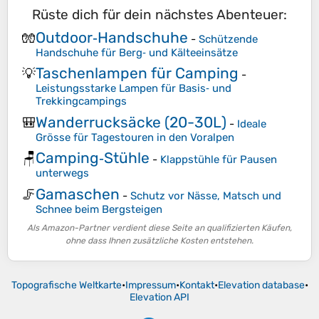
Rüste dich für dein nächstes Abenteuer:
Outdoor‑Handschuhe
🧤
-
Schützende
Handschuhe für Berg‑ und Kälteeinsätze
Taschenlampen für Camping
💡
-
Leistungsstarke Lampen für Basis‑ und
Trekkingcampings
Wanderrucksäcke (20-30L)
🎒
-
Ideale
Grösse für Tagestouren in den Voralpen
Camping‑Stühle
🪑
-
Klappstühle für Pausen
unterwegs
Gamaschen
🦵
-
Schutz vor Nässe, Matsch und
Schnee beim Bergsteigen
Als Amazon-Partner verdient diese Seite an qualifizierten Käufen,
ohne dass Ihnen zusätzliche Kosten entstehen.
Topografische Weltkarte
•
Impressum
•
Kontakt
•
Elevation database
•
Elevation API