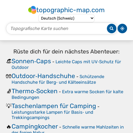
topographic-map.com
Rüste dich für dein nächstes Abenteuer:
Sonnen‑Caps
👒
-
Leichte Caps mit UV‑Schutz für
Outdoor
Outdoor‑Handschuhe
🧤
-
Schützende
Handschuhe für Berg‑ und Kälteeinsätze
Thermo‑Socken
🧦
-
Extra warme Socken für kalte
Bedingungen
Taschenlampen für Camping
💡
-
Leistungsstarke Lampen für Basis‑ und
Trekkingcampings
Campingkocher
🔥
-
Schnelle warme Mahlzeiten in
der freien Natur