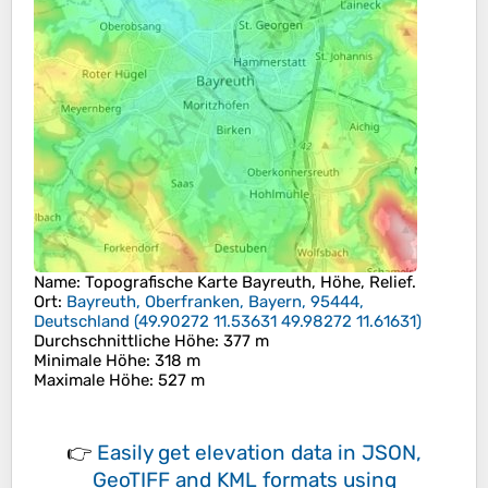
Name
: Topografische Karte
Bayreuth
, Höhe, Relief.
Ort
:
Bayreuth, Oberfranken, Bayern, 95444,
Deutschland
(
49.90272 11.53631 49.98272 11.61631
)
Durchschnittliche Höhe
: 377 m
Minimale Höhe
: 318 m
Maximale Höhe
: 527 m
👉
Easily
get elevation data in JSON,
GeoTIFF and KML formats
using