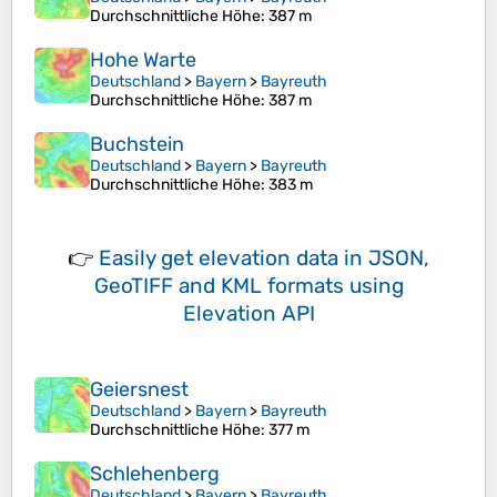
Durchschnittliche Höhe
: 387 m
Hohe Warte
Deutschland
>
Bayern
>
Bayreuth
Durchschnittliche Höhe
: 387 m
Buchstein
Deutschland
>
Bayern
>
Bayreuth
Durchschnittliche Höhe
: 383 m
👉
Easily
get elevation data in JSON,
GeoTIFF and KML formats
using
Elevation API
Geiersnest
Deutschland
>
Bayern
>
Bayreuth
Durchschnittliche Höhe
: 377 m
Schlehenberg
Deutschland
>
Bayern
>
Bayreuth