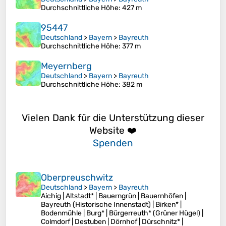
Durchschnittliche Höhe
: 427 m
95447
Deutschland
>
Bayern
>
Bayreuth
Durchschnittliche Höhe
: 377 m
Meyernberg
Deutschland
>
Bayern
>
Bayreuth
Durchschnittliche Höhe
: 382 m
Vielen Dank für die Unterstützung dieser
Website ❤️
Spenden
Oberpreuschwitz
Deutschland
>
Bayern
>
Bayreuth
Aichig | Altstadt* | Bauerngrün | Bauernhöfen |
Bayreuth (Historische Innenstadt) | Birken* |
Bodenmühle | Burg* | Bürgerreuth* (Grüner Hügel) |
Colmdorf | Destuben | Dörnhof | Dürschnitz* |