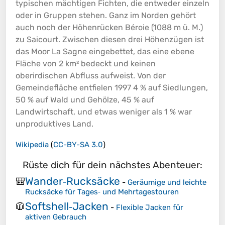
typischen mächtigen Fichten, die entweder einzeln
oder in Gruppen stehen. Ganz im Norden gehört
auch noch der
Höhenrücken
Béroie (1088 m ü. M.)
zu Saicourt. Zwischen diesen drei
Höhenzügen
ist
das Moor La Sagne eingebettet, das eine ebene
Fläche von 2 km² bedeckt und keinen
oberirdischen Abfluss aufweist. Von der
Gemeindefläche entfielen 1997 4 % auf Siedlungen,
50 % auf Wald und Gehölze, 45 % auf
Landwirtschaft, und etwas weniger als 1 % war
unproduktives Land.
Wikipedia
(
CC-BY-SA 3.0
)
Rüste dich für dein nächstes Abenteuer:
Wander‑Rucksäcke
🎒
-
Geräumige und leichte
Rucksäcke für Tages‑ und Mehrtagestouren
Softshell‑Jacken
🧥
-
Flexible Jacken für
aktiven Gebrauch