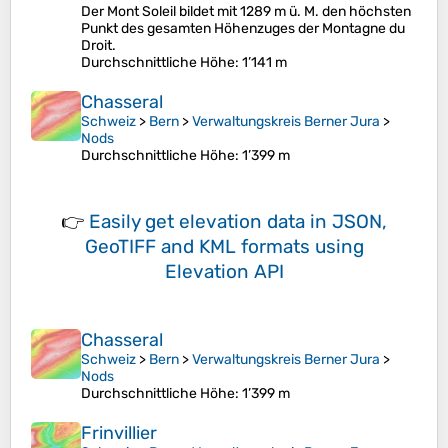
Der Mont Soleil bildet mit 1289 m ü. M. den höchsten
Punkt des gesamten Höhenzuges der Montagne du
Droit.
Durchschnittliche Höhe
: 1’141 m
Chasseral
Schweiz
>
Bern
>
Verwaltungskreis Berner Jura
>
Nods
Durchschnittliche Höhe
: 1’399 m
👉
Easily
get elevation data in JSON,
GeoTIFF and KML formats
using
Elevation API
Chasseral
Schweiz
>
Bern
>
Verwaltungskreis Berner Jura
>
Nods
Durchschnittliche Höhe
: 1’399 m
Frinvillier