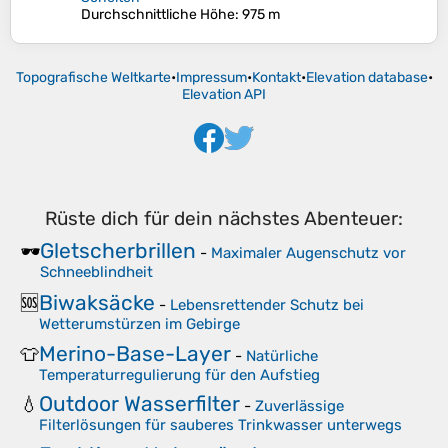
Durchschnittliche Höhe
: 975 m
Topografische Weltkarte
•
Impressum
•
Kontakt
•
Elevation database
•
Elevation API
Rüste dich für dein nächstes Abenteuer:
Gletscherbrillen
🕶️
-
Maximaler Augenschutz vor
Schneeblindheit
Biwaksäcke
🆘
-
Lebensrettender Schutz bei
Wetterumstürzen im Gebirge
Merino-Base-Layer
👕
-
Natürliche
Temperaturregulierung für den Aufstieg
Outdoor Wasserfilter
💧
-
Zuverlässige
Filterlösungen für sauberes Trinkwasser unterwegs