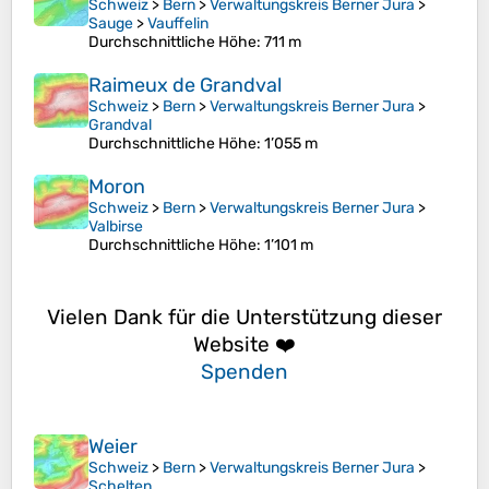
Schweiz
>
Bern
>
Verwaltungskreis Berner Jura
>
Sauge
>
Vauffelin
Durchschnittliche Höhe
: 711 m
Raimeux de Grandval
Schweiz
>
Bern
>
Verwaltungskreis Berner Jura
>
Grandval
Durchschnittliche Höhe
: 1’055 m
Moron
Schweiz
>
Bern
>
Verwaltungskreis Berner Jura
>
Valbirse
Durchschnittliche Höhe
: 1’101 m
Vielen Dank für die Unterstützung dieser
Website ❤️
Spenden
Weier
Schweiz
>
Bern
>
Verwaltungskreis Berner Jura
>
Schelten