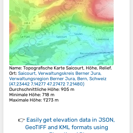
Name
: Topografische Karte
Saicourt
, Höhe, Relief.
Ort
:
Saicourt, Verwaltungskreis Berner Jura,
Verwaltungsregion Berner Jura, Bern, Schweiz
(
47.23442 7.14277 47.27472 7.21480
)
Durchschnittliche Höhe
: 905 m
Minimale Höhe
: 718 m
Maximale Höhe
: 1’273 m
👉
Easily
get elevation data in JSON,
GeoTIFF and KML formats
using