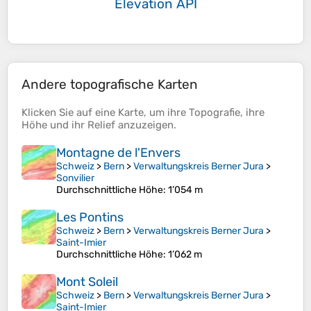
Elevation API
Andere topografische Karten
Klicken Sie auf eine
Karte
, um ihre
Topografie
, ihre
Höhe
und ihr
Relief
anzuzeigen.
Montagne de l'Envers
Schweiz
>
Bern
>
Verwaltungskreis Berner Jura
>
Sonvilier
Durchschnittliche Höhe
: 1’054 m
Les Pontins
Schweiz
>
Bern
>
Verwaltungskreis Berner Jura
>
Saint-Imier
Durchschnittliche Höhe
: 1’062 m
Mont Soleil
Schweiz
>
Bern
>
Verwaltungskreis Berner Jura
>
Saint-Imier