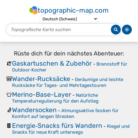
topographic-map.com
Rüste dich für dein nächstes Abenteuer:
Gaskartuschen & Zubehör
🧯
-
Brennstoff für
Outdoor‑Kocher
Wander‑Rucksäcke
🎒
-
Geräumige und leichte
Rucksäcke für Tages‑ und Mehrtagestouren
Merino-Base-Layer
👕
-
Natürliche
Temperaturregulierung für den Aufstieg
Wandersocken
🧦
-
Atmungsaktive Socken für
Komfort auf langen Strecken
Energie‑Snacks fürs Wandern
🍫
-
Riegel und
Snacks für neue Kraft unterwegs