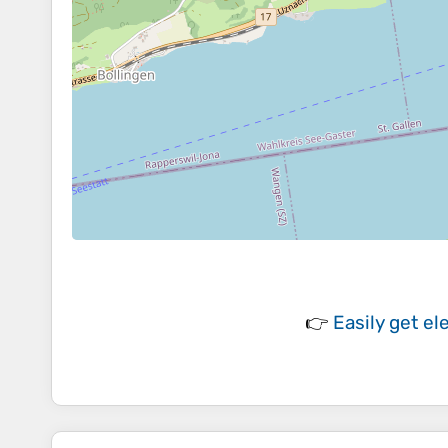
👉
Easily
get el