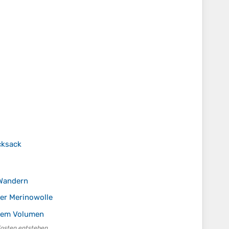
cksack
 Wandern
er Merinowolle
alem Volumen
Kosten entstehen.