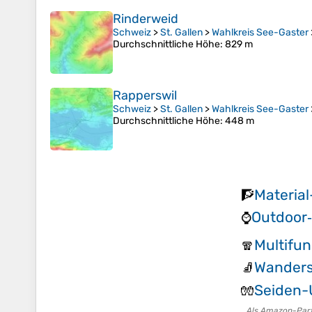
Rinderweid
Schweiz
>
St. Gallen
>
Wahlkreis See-Gaster
Durchschnittliche Höhe
: 829 m
Rapperswil
Schweiz
>
St. Gallen
>
Wahlkreis See-Gaster
Durchschnittliche Höhe
: 448 m
Material
🧗
Outdoor
⌚
Multifun
🧣
Wanders
🧦
Seiden-
🧤
Als Amazon-Partn