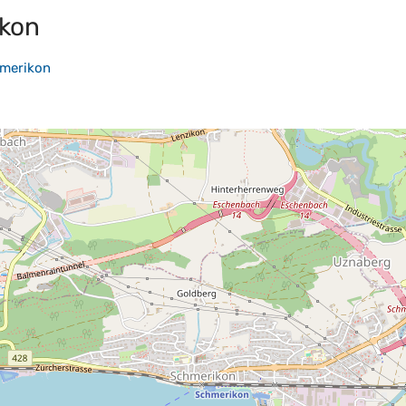
kon
merikon