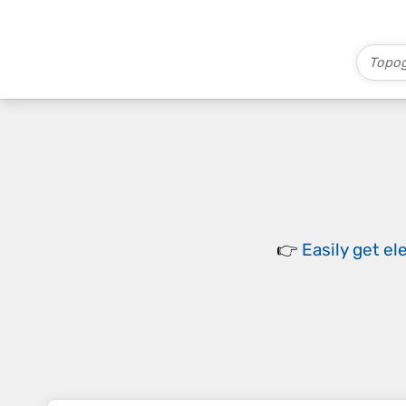
👉
Easily
get el