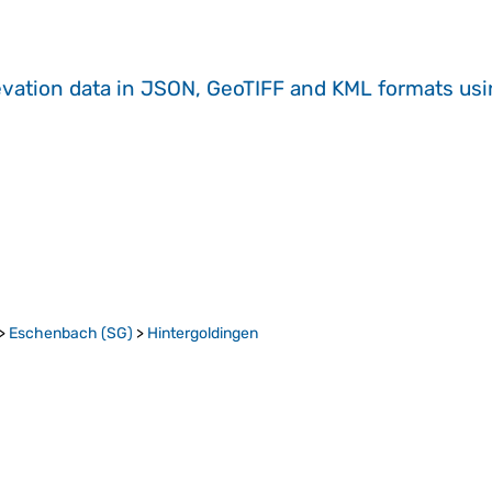
evation data in JSON, GeoTIFF and KML formats
us
>
Eschenbach (SG)
>
Hintergoldingen