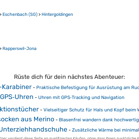
>
Eschenbach (SG)
>
Hintergoldingen
>
Rapperswil-Jona
Rüste dich für dein nächstes Abenteuer:
-Karabiner
-
Praktische Befestigung für Ausrüstung am Ru
‑GPS‑Uhren
-
Uhren mit GPS‑Tracking und Navigation
ktionstücher
-
Vielseitiger Schutz für Hals und Kopf beim
ocken aus Merino
-
Blasenfrei wandern dank hochwertig
Unterziehhandschuhe
-
Zusätzliche Wärme bei minim
er verdient diese Seite an qualifizierten Käufen, ohne dass Ihnen zusätzliche 