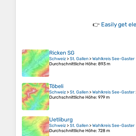
👉
Easily
get el
Ricken SG
Schweiz
>
St. Gallen
>
Wahlkreis See-Gaster
Durchschnittliche Höhe
: 893 m
Töbeli
Schweiz
>
St. Gallen
>
Wahlkreis See-Gaster
Durchschnittliche Höhe
: 979 m
Uetliburg
Schweiz
>
St. Gallen
>
Wahlkreis See-Gaster
Durchschnittliche Höhe
: 728 m