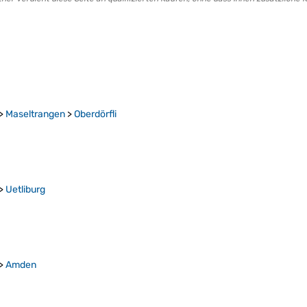
>
Maseltrangen
>
Oberdörfli
>
Uetliburg
>
Amden