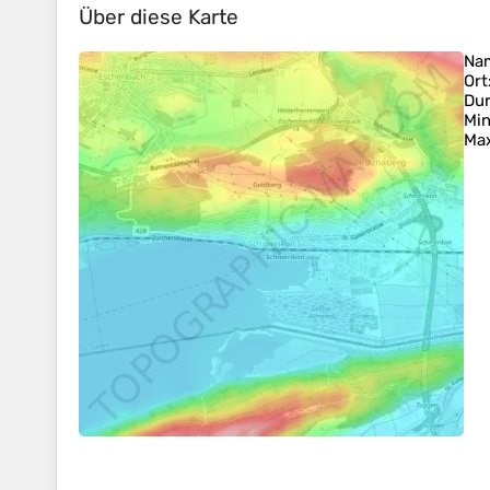
Über diese Karte
Na
Ort
Dur
Min
Ma