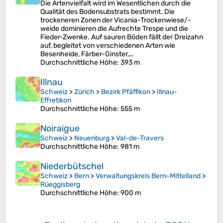
Die Artenvielfalt wird im Wesentlichen durch die
Qualität des Bodensubstrats bestimmt. Die
trockeneren Zonen der Vicania-Trockenwiese/-
weide dominieren die Aufrechte Trespe und die
Fieder-Zwenke. Auf sauren Böden fällt der Dreizahn
auf, begleitet von verschiedenen Arten wie
Besenheide, Färber-Ginster,…
Durchschnittliche Höhe
: 393 m
Illnau
Schweiz
>
Zürich
>
Bezirk Pfäffikon
>
Illnau-
Effretikon
Durchschnittliche Höhe
: 555 m
Noiraigue
Schweiz
>
Neuenburg
>
Val-de-Travers
Durchschnittliche Höhe
: 981 m
Niederbütschel
Schweiz
>
Bern
>
Verwaltungskreis Bern-Mittelland
>
Rüeggisberg
Durchschnittliche Höhe
: 900 m