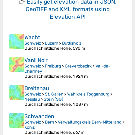
👉
Easily
get elevation data in JSON,
GeoTIFF and KML formats
using
Elevation API
Wacht
Schweiz
>
Luzern
>
Buttisholz
Durchschnittliche Höhe
: 590 m
Vanil Noir
Schweiz
>
Freiburg
>
Greyerzbezirk
>
Val-de-
Charmey
Durchschnittliche Höhe
: 1’924 m
Breitenau
Schweiz
>
St. Gallen
>
Wahlkreis Toggenburg
>
Nesslau
>
Stein (SG)
Durchschnittliche Höhe
: 1’087 m
Schwanden
Schweiz
>
Bern
>
Verwaltungskreis Bern-Mittelland
>
Köniz
Durchschnittliche Höhe
: 667 m