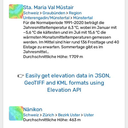
Sta. Maria Val Müstair
Schweiz
>
Graubünden
>
Region
Unterengadin/Münstertal
>
Münstertal
Für die Normalperiode 1991–2020 beträgt die
Jahresmitteltemperatur 6,3 °C, wobei im Januar mit
−5,6 °C die kältesten und im Juli mit 15,6 °C die
wärmsten Monatsmitteltemperaturen gemessen
werden. Im Mittel sind hier rund 136 Frosttage und 40
Eistage zu erwarten. Sommertage gibt es im
Jahresmittel…
Durchschnittliche Höhe
: 1’709 m
👉
Easily
get elevation data in JSON,
GeoTIFF and KML formats
using
Elevation API
Nänikon
Schweiz
>
Zürich
>
Bezirk Uster
>
Uster
Durchschnittliche Höhe
: 463 m