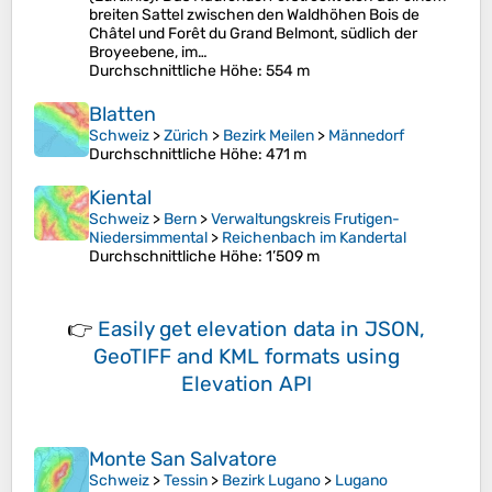
breiten Sattel zwischen den Waldhöhen Bois de
Châtel und Forêt du Grand Belmont, südlich der
Broyeebene, im…
Durchschnittliche Höhe
: 554 m
Blatten
Schweiz
>
Zürich
>
Bezirk Meilen
>
Männedorf
Durchschnittliche Höhe
: 471 m
Kiental
Schweiz
>
Bern
>
Verwaltungskreis Frutigen-
Niedersimmental
>
Reichenbach im Kandertal
Durchschnittliche Höhe
: 1’509 m
👉
Easily
get elevation data in JSON,
GeoTIFF and KML formats
using
Elevation API
Monte San Salvatore
Schweiz
>
Tessin
>
Bezirk Lugano
>
Lugano