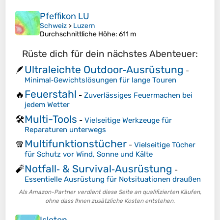
Pfeffikon LU
Schweiz
>
Luzern
Durchschnittliche Höhe
: 611 m
Rüste dich für dein nächstes Abenteuer:
Ultraleichte Outdoor‑Ausrüstung
🪶
-
Minimal‑Gewichtslösungen für lange Touren
Feuerstahl
🔥
-
Zuverlässiges Feuermachen bei
jedem Wetter
Multi-Tools
🛠️
-
Vielseitige Werkzeuge für
Reparaturen unterwegs
Multifunktionstücher
🧣
-
Vielseitige Tücher
für Schutz vor Wind, Sonne und Kälte
Notfall‑ & Survival‑Ausrüstung
🧨
-
Essentielle Ausrüstung für Notsituationen draußen
Als Amazon-Partner verdient diese Seite an qualifizierten Käufen,
ohne dass Ihnen zusätzliche Kosten entstehen.