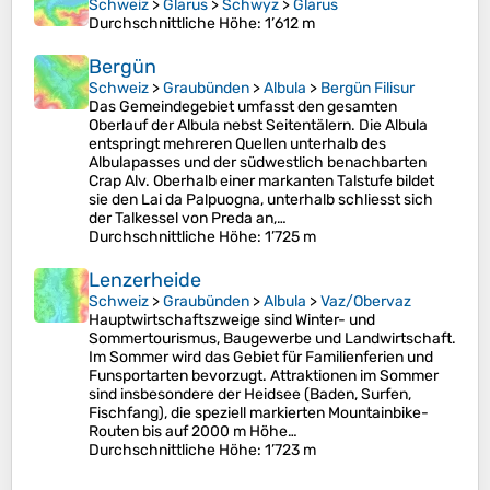
Schweiz
>
Glarus
>
Schwyz
>
Glarus
Durchschnittliche Höhe
: 1’612 m
Bergün
Schweiz
>
Graubünden
>
Albula
>
Bergün Filisur
Das Gemeindegebiet umfasst den gesamten
Oberlauf der Albula nebst Seitentälern. Die Albula
entspringt mehreren Quellen unterhalb des
Albulapasses und der südwestlich benachbarten
Crap Alv. Oberhalb einer markanten Talstufe bildet
sie den Lai da Palpuogna, unterhalb schliesst sich
der Talkessel von Preda an,…
Durchschnittliche Höhe
: 1’725 m
Lenzerheide
Schweiz
>
Graubünden
>
Albula
>
Vaz/Obervaz
Hauptwirtschaftszweige sind Winter- und
Sommertourismus, Baugewerbe und Landwirtschaft.
Im Sommer wird das Gebiet für Familienferien und
Funsportarten bevorzugt. Attraktionen im Sommer
sind insbesondere der Heidsee (Baden, Surfen,
Fischfang), die speziell markierten Mountainbike-
Routen bis auf 2000 m Höhe…
Durchschnittliche Höhe
: 1’723 m