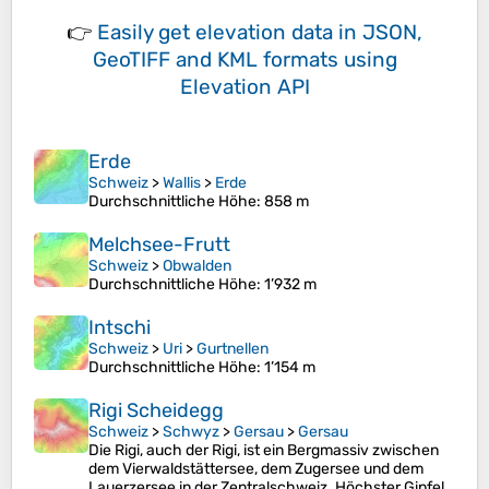
👉
Easily
get elevation data in JSON,
GeoTIFF and KML formats
using
Elevation API
Erde
Schweiz
>
Wallis
>
Erde
Durchschnittliche Höhe
: 858 m
Melchsee-Frutt
Schweiz
>
Obwalden
Durchschnittliche Höhe
: 1’932 m
Intschi
Schweiz
>
Uri
>
Gurtnellen
Durchschnittliche Höhe
: 1’154 m
Rigi Scheidegg
Schweiz
>
Schwyz
>
Gersau
>
Gersau
Die Rigi, auch der Rigi, ist ein Bergmassiv zwischen
dem Vierwaldstättersee, dem Zugersee und dem
Lauerzersee in der Zentralschweiz. Höchster Gipfel