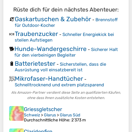
Rüste dich für dein nächstes Abenteuer:
Gaskartuschen & Zubehör
🧯
-
Brennstoff
für Outdoor‑Kocher
Traubenzucker
🍬
-
Schneller Energiekick bei
steilen Aufstiegen
Hunde-Wandergeschirre
🐕
-
Sicherer Halt
für den vierbeinigen Begleiter
Batterietester
🔋
-
Sicherstellen, dass die
Ausrüstung voll einsatzbereit ist
Mikrofaser-Handtücher
🧖
-
Schnelltrocknend und extrem platzsparend
Als Amazon-Partner verdient diese Seite an qualifizierten Käufen,
ohne dass Ihnen zusätzliche Kosten entstehen.
Griessgletscher
Schweiz
>
Glarus
>
Glarus Süd
Durchschnittliche Höhe
: 2’373 m
Claridenfirn