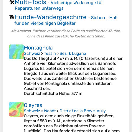
Multi-Tools
🛠️
-
Vielseitige Werkzeuge für
Reparaturen unterwegs
Hunde-Wandergeschirre
🐕
-
Sicherer Halt
für den vierbeinigen Begleiter
Als Amazon-Partner verdient diese Seite an qualifizierten Käufen,
ohne dass Ihnen zusätzliche Kosten entstehen.
Montagnola
Schweiz
>
Tessin
>
Bezirk Lugano
Das Dorf liegt auf 467 m ü. M. (Ortszentrum) auf einer
Anhöhe vier Kilometer südwestlich des Bahnhofs
Lugano. Es bietet sich von dem ehemals kleinen
Bergdorf aus ein weiter Blick auf den Luganersee.
Das weite, aus zahlreichen Ortsteilen bestehende
Gebiet von Montagnola umfasste den mittleren
Abschnitt der…
Durchschnittliche Höhe
: 377 m
Oleyres
Schweiz
>
Waadt
>
District de la Broye-Vully
Oleyres, zu dem auch einige Einzelhöfe gehören,
liegt auf 550 m ü. M., achteinhalb Kilometer
nordöstlich des Bezirkshauptortes Payerne
(Luftlinie). Das Haufendorf erstreckt sich auf einem