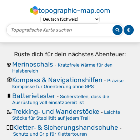
topographic-map.com
Rüste dich für dein nächstes Abenteuer:
Merinoschals
🧣
-
Kratzfreie Wärme für den
Halsbereich
Kompass & Navigationshilfen
🧭
-
Präzise
Kompasse für Orientierung ohne GPS
Batterietester
🔋
-
Sicherstellen, dass die
Ausrüstung voll einsatzbereit ist
Trekking‑ und Wanderstöcke
🥾
-
Leichte
Stöcke für Stabilität auf jedem Trail
Kletter‑ & Sicherungshandschuhe
🧗‍♀️
-
Schutz und Grip für Klettertouren