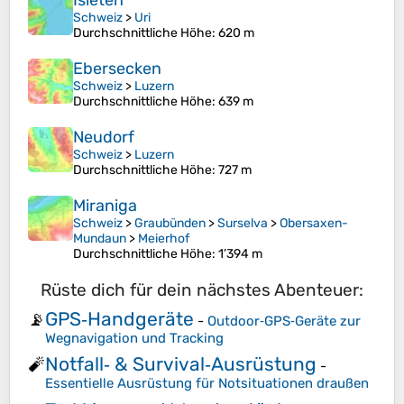
Isleten
Schweiz
>
Uri
Durchschnittliche Höhe
: 620 m
Ebersecken
Schweiz
>
Luzern
Durchschnittliche Höhe
: 639 m
Neudorf
Schweiz
>
Luzern
Durchschnittliche Höhe
: 727 m
Miraniga
Schweiz
>
Graubünden
>
Surselva
>
Obersaxen-
Mundaun
>
Meierhof
Durchschnittliche Höhe
: 1’394 m
Rüste dich für dein nächstes Abenteuer:
GPS‑Handgeräte
📡
-
Outdoor‑GPS‑Geräte zur
Wegnavigation und Tracking
Notfall‑ & Survival‑Ausrüstung
🧨
-
Essentielle Ausrüstung für Notsituationen draußen