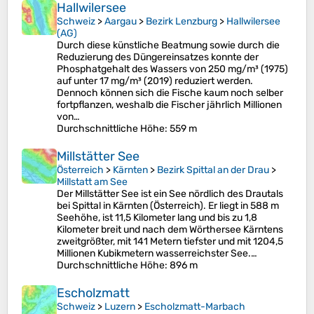
Hallwilersee
Schweiz
>
Aargau
>
Bezirk Lenzburg
>
Hallwilersee
(AG)
Durch diese künstliche Beatmung sowie durch die
Reduzierung des Düngereinsatzes konnte der
Phosphatgehalt des Wassers von 250 mg/m³ (1975)
auf unter 17 mg/m³ (2019) reduziert werden.
Dennoch können sich die Fische kaum noch selber
fortpflanzen, weshalb die Fischer jährlich Millionen
von…
Durchschnittliche Höhe
: 559 m
Millstätter See
Österreich
>
Kärnten
>
Bezirk Spittal an der Drau
>
Millstatt am See
Der Millstätter See ist ein See nördlich des Drautals
bei Spittal in Kärnten (Österreich). Er liegt in 588 m
Seehöhe, ist 11,5 Kilometer lang und bis zu 1,8
Kilometer breit und nach dem Wörthersee Kärntens
zweitgrößter, mit 141 Metern tiefster und mit 1204,5
Millionen Kubikmetern wasserreichster See.…
Durchschnittliche Höhe
: 896 m
Escholzmatt
Schweiz
>
Luzern
>
Escholzmatt-Marbach