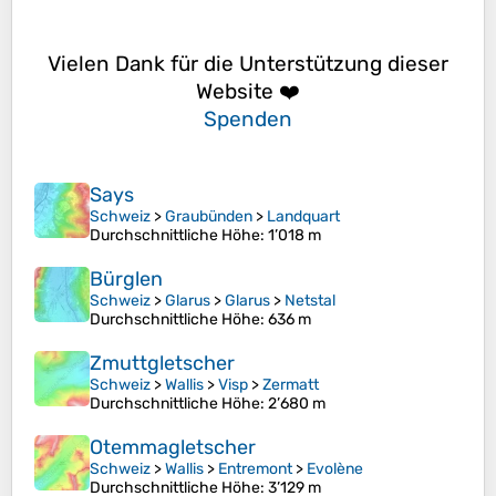
Vielen Dank für die Unterstützung dieser
Website ❤️
Spenden
Says
Schweiz
>
Graubünden
>
Landquart
Durchschnittliche Höhe
: 1’018 m
Bürglen
Schweiz
>
Glarus
>
Glarus
>
Netstal
Durchschnittliche Höhe
: 636 m
Zmuttgletscher
Schweiz
>
Wallis
>
Visp
>
Zermatt
Durchschnittliche Höhe
: 2’680 m
Otemmagletscher
Schweiz
>
Wallis
>
Entremont
>
Evolène
Durchschnittliche Höhe
: 3’129 m