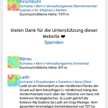
Kirschbühl
Schweiz
>
Bern
>
Verwaltungskreis Obersimmental-
Saanen
>
St. Stephan
>
Matten
Durchschnittliche Höhe
: 1’511 m
Vielen Dank für die Unterstützung dieser
Website ❤️
Spenden
Bärau
Schweiz
>
Bern
>
Verwaltungskreis Emmental
Durchschnittliche Höhe
: 811 m
Ladir
Schweiz
>
Graubünden
>
Surselva
>
Ilanz/Glion
Ladir ist ein Höhendorf an der nördlichen Flanke der
Gruob auf dem linksufrigen (= nördlichen) Hang des
Vorderrheintals hoch über der Talsohle von Ilanz mit
Anteil am Vorabgletscher. Zu Ladir gehört die
Exklave Alp Dadens da Ladir am Crap Masegn. Vom
gesamten ehemaligen Gemeindeareal von 721 ha