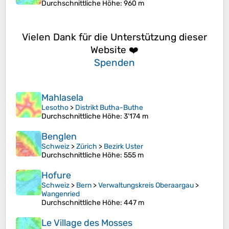
Durchschnittliche Höhe
: 960 m
Vielen Dank für die Unterstützung dieser
Website ❤️
Spenden
Mahlasela
Lesotho
>
Distrikt Butha-Buthe
Durchschnittliche Höhe
: 3’174 m
Benglen
Schweiz
>
Zürich
>
Bezirk Uster
Durchschnittliche Höhe
: 555 m
Hofure
Schweiz
>
Bern
>
Verwaltungskreis Oberaargau
>
Wangenried
Durchschnittliche Höhe
: 447 m
Le Village des Mosses