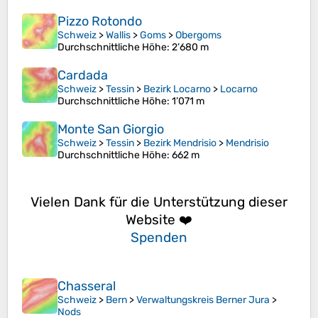
Pizzo Rotondo
Schweiz
>
Wallis
>
Goms
>
Obergoms
Durchschnittliche Höhe
: 2’680 m
Cardada
Schweiz
>
Tessin
>
Bezirk Locarno
>
Locarno
Durchschnittliche Höhe
: 1’071 m
Monte San Giorgio
Schweiz
>
Tessin
>
Bezirk Mendrisio
>
Mendrisio
Durchschnittliche Höhe
: 662 m
Vielen Dank für die Unterstützung dieser
Website ❤️
Spenden
Chasseral
Schweiz
>
Bern
>
Verwaltungskreis Berner Jura
>
Nods