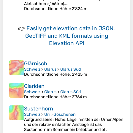
Aletschhorn (166 km),…
Durchschnittliche Höhe
: 2’824 m
👉
Easily
get elevation data in JSON,
GeoTIFF and KML formats
using
Elevation API
Glärnisch
Schweiz
>
Glarus
>
Glarus Süd
Durchschnittliche Höhe
: 2’425 m
Clariden
Schweiz
>
Glarus
>
Glarus Süd
Durchschnittliche Höhe
: 2’764 m
Sustenhorn
Schweiz
>
Uri
>
Göschenen
Aufgrund seiner Höhe, Lage inmitten der Urner Alpen
und der relativ einfachen Anstiege ist das
Sustenhorn im Sommer ein beliebter und oft