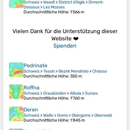
Schweiz
>
Waadt
>
District d'Aigle
>
Ormont-
Dessous
>
Les Mosses
Durchschnittliche Höhe
: 1’566 m
Vielen Dank für die Unterstützung dieser
Website ❤️
Spenden
Pedrinate
Schweiz
>
Tessin
>
Bezirk Mendrisio
>
Chiasso
Durchschnittliche Höhe
: 350 m
Roffna
Schweiz
>
Graubünden
>
Albula
>
Surses
Durchschnittliche Höhe
: 1’760 m
Geren
Schweiz
>
Wallis
>
Goms
>
Obergoms
>
Oberwald
Durchschnittliche Höhe
: 1’845 m