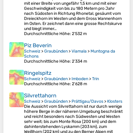
mit einer Breite von ungefähr 1,5 km und mit einer
Geschwindigkeit von bis zu 180 Metern pro Jahr
nach Südosten in Richtung Rhonetal, gesäumt vom
Dreieckhorn im Westen und dem Gross Wannenhorn
im Osten. Er zeichnet dann eine grosse Rechtskurve
und biegt immer…
Durchschnittliche Höhe
: 2’532 m
Piz Beverin
Schweiz
>
Graubünden
>
Viamala
>
Muntogna da
Schons
Durchschnittliche Höhe
: 2’334 m
Ringelspitz
Schweiz
>
Graubünden
>
Imboden
>
Trin
Durchschnittliche Höhe
: 2’628 m
Silvrettahorn
Schweiz
>
Graubünden
>
Prättigau/Davos
>
Klosters
Die Aussicht vom Silvrettahorn ist nur durch wenige
höhere Berge in der näheren Umgebung beschränkt
und reicht besonders nach Südwesten und Westen
sehr weit; bis zum Monte Rosa (200 km) und dem
dahinterstehenden Lyskamm (203 km), zum
Weißhorn (202 km) und zu den Berner Alpen mit