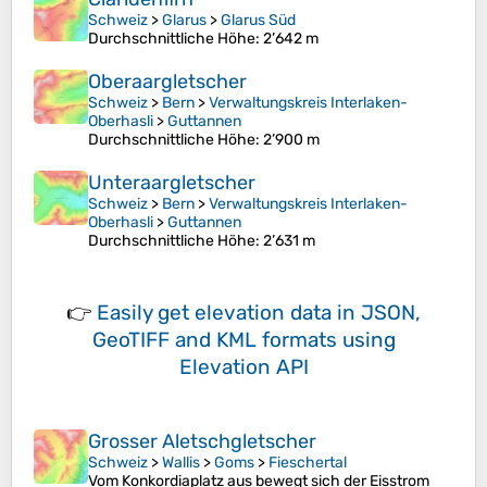
Schweiz
>
Glarus
>
Glarus Süd
Durchschnittliche Höhe
: 2’642 m
Oberaargletscher
Schweiz
>
Bern
>
Verwaltungskreis Interlaken-
Oberhasli
>
Guttannen
Durchschnittliche Höhe
: 2’900 m
Unteraargletscher
Schweiz
>
Bern
>
Verwaltungskreis Interlaken-
Oberhasli
>
Guttannen
Durchschnittliche Höhe
: 2’631 m
👉
Easily
get elevation data in JSON,
GeoTIFF and KML formats
using
Elevation API
Grosser Aletschgletscher
Schweiz
>
Wallis
>
Goms
>
Fieschertal
Vom Konkordiaplatz aus bewegt sich der Eisstrom