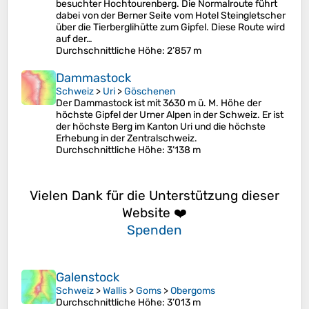
besuchter Hochtourenberg. Die Normalroute führt
dabei von der Berner Seite vom Hotel Steingletscher
über die Tierberglihütte zum Gipfel. Diese Route wird
auf der…
Durchschnittliche Höhe
: 2’857 m
Dammastock
Schweiz
>
Uri
>
Göschenen
Der Dammastock ist mit 3630 m ü. M. Höhe der
höchste Gipfel der Urner Alpen in der Schweiz. Er ist
der höchste Berg im Kanton Uri und die höchste
Erhebung in der Zentralschweiz.
Durchschnittliche Höhe
: 3’138 m
Vielen Dank für die Unterstützung dieser
Website ❤️
Spenden
Galenstock
Schweiz
>
Wallis
>
Goms
>
Obergoms
Durchschnittliche Höhe
: 3’013 m