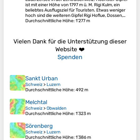
ist mit einer Höhe von 1797 m ü. M. Rigi Kulm, ein
beliebtes Ausflugsziel für Touristen. Etwas weniger
hoch sind die weiteren Gipfel Rigi Hoflue, Dossen,…
Durchschnittliche Höhe
: 1’277 m
Vielen Dank für die Unterstützung dieser
Website ❤️
Spenden
Sankt Urban
Schweiz
>
Luzern
Durchschnittliche Höhe
: 492 m
Melchtal
Schweiz
>
Obwalden
Durchschnittliche Höhe
: 1’323 m
Sörenberg
Schweiz
>
Luzern
Durchschnittliche Höhe
: 1’386 m