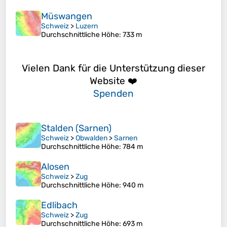
Müswangen
Schweiz
>
Luzern
Durchschnittliche Höhe
: 733 m
Vielen Dank für die Unterstützung dieser
Website ❤️
Spenden
Stalden (Sarnen)
Schweiz
>
Obwalden
>
Sarnen
Durchschnittliche Höhe
: 784 m
Alosen
Schweiz
>
Zug
Durchschnittliche Höhe
: 940 m
Edlibach
Schweiz
>
Zug
Durchschnittliche Höhe
: 693 m