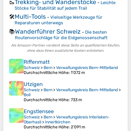
Trekking‑ und Wanderstöcke
🥾
-
Leichte
Stöcke für Stabilität auf jedem Trail
Multi-Tools
🛠️
-
Vielseitige Werkzeuge für
Reparaturen unterwegs
Wanderführer Schweiz
📚
-
Die besten
Routenvorschläge für die Eidgenossenschaft
Als Amazon-Partner verdient diese Seite an qualifizierten Käufen,
ohne dass Ihnen zusätzliche Kosten entstehen.
Riffenmatt
Schweiz
>
Bern
>
Verwaltungskreis Bern-Mittelland
Durchschnittliche Höhe
: 1’072 m
Utzigen
Schweiz
>
Bern
>
Verwaltungskreis Bern-Mittelland
>
Boll
Durchschnittliche Höhe
: 733 m
Engstlensee
Schweiz
>
Bern
>
Verwaltungskreis Interlaken-
Oberhasli
>
Innertkirchen
Durchschnittliche Höhe
: 2’091 m