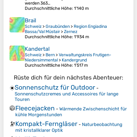
werden 363…
Durchschnittliche Höhe
: 1’140 m
Brail
Schweiz
>
Graubünden
>
Region Engiadina
Bassa/Val Müstair
>
Zernez
Durchschnittliche Höhe
: 1’934 m
Kandertal
Schweiz
>
Bern
>
Verwaltungskreis Frutigen-
Niedersimmental
>
Kandergrund
Durchschnittliche Höhe
: 1’517 m
Rüste dich für dein nächstes Abenteuer:
Sonnenschutz für Outdoor
☀️
-
Sonnenschutzcremes und Accessoires für lange
Touren
Fleecejacken
🧥
-
Wärmende Zwischenschicht für
kühle Morgenstunden
Kompakt-Ferngläser
🔭
-
Naturbeobachtung
mit kristallklarer Optik